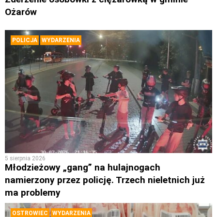
Ożarów
POLICJA
WYDARZENIA
5 sierpnia 2026
Młodzieżowy „gang” na hulajnogach
namierzony przez policję. Trzech nieletnich już
ma problemy
OSTROWIEC
WYDARZENIA