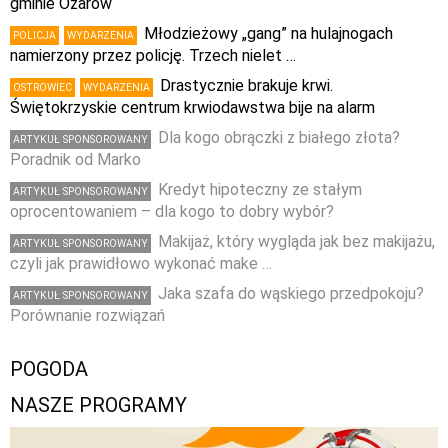
gminie Ożarów
Młodzieżowy „gang” na hulajnogach
POLICJA
WYDARZENIA
namierzony przez policję. Trzech nielet …
Drastycznie brakuje krwi.
OSTROWIEC
WYDARZENIA
Świętokrzyskie centrum krwiodawstwa bije na alarm
Dla kogo obrączki z białego złota?
ARTYKUŁ SPONSOROWANY
Poradnik od Marko
Kredyt hipoteczny ze stałym
ARTYKUŁ SPONSOROWANY
oprocentowaniem – dla kogo to dobry wybór?
Makijaż, który wygląda jak bez makijażu,
ARTYKUŁ SPONSOROWANY
czyli jak prawidłowo wykonać make …
Jaka szafa do wąskiego przedpokoju?
ARTYKUŁ SPONSOROWANY
Porównanie rozwiązań
POGODA
NASZE PROGRAMY