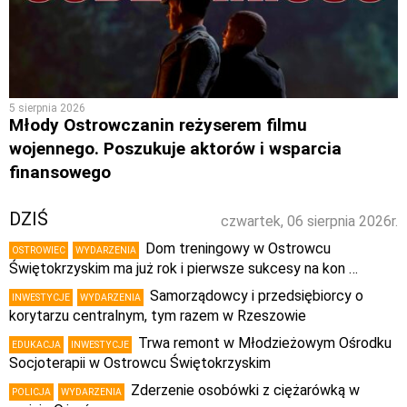
5 sierpnia 2026
Młody Ostrowczanin reżyserem filmu
wojennego. Poszukuje aktorów i wsparcia
finansowego
DZIŚ
czwartek, 06 sierpnia 2026r.
Dom treningowy w Ostrowcu
OSTROWIEC
WYDARZENIA
Świętokrzyskim ma już rok i pierwsze sukcesy na kon …
Samorządowcy i przedsiębiorcy o
INWESTYCJE
WYDARZENIA
korytarzu centralnym, tym razem w Rzeszowie
Trwa remont w Młodzieżowym Ośrodku
EDUKACJA
INWESTYCJE
Socjoterapii w Ostrowcu Świętokrzyskim
Zderzenie osobówki z ciężarówką w
POLICJA
WYDARZENIA