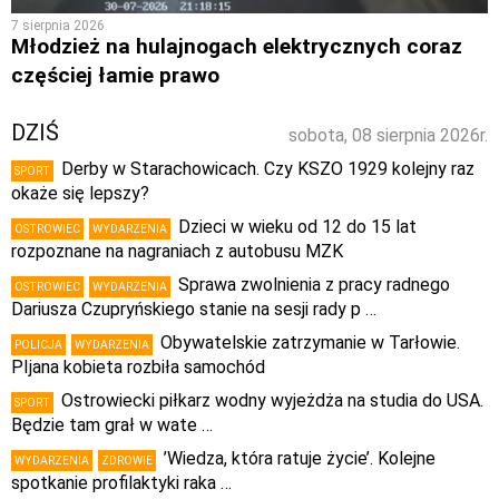
7 sierpnia 2026
Młodzież na hulajnogach elektrycznych coraz
częściej łamie prawo
DZIŚ
sobota, 08 sierpnia 2026r.
Derby w Starachowicach. Czy KSZO 1929 kolejny raz
SPORT
okaże się lepszy?
Dzieci w wieku od 12 do 15 lat
OSTROWIEC
WYDARZENIA
rozpoznane na nagraniach z autobusu MZK
Sprawa zwolnienia z pracy radnego
OSTROWIEC
WYDARZENIA
Dariusza Czupryńskiego stanie na sesji rady p …
Obywatelskie zatrzymanie w Tarłowie.
POLICJA
WYDARZENIA
PIjana kobieta rozbiła samochód
Ostrowiecki piłkarz wodny wyjeżdża na studia do USA.
SPORT
Będzie tam grał w wate …
’Wiedza, która ratuje życie’. Kolejne
WYDARZENIA
ZDROWIE
spotkanie profilaktyki raka …