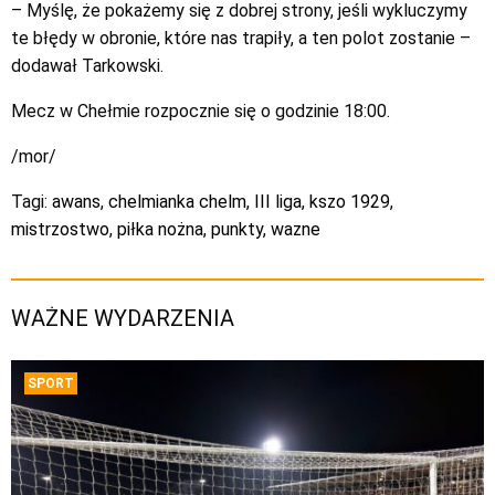
– Myślę, że pokażemy się z dobrej strony, jeśli wykluczymy
te błędy w obronie, które nas trapiły, a ten polot zostanie –
dodawał Tarkowski.
Mecz w Chełmie rozpocznie się o godzinie 18:00.
/mor/
Tagi:
awans
,
chelmianka chelm
,
III liga
,
kszo 1929
,
mistrzostwo
,
piłka nożna
,
punkty
,
wazne
WAŻNE WYDARZENIA
SPORT