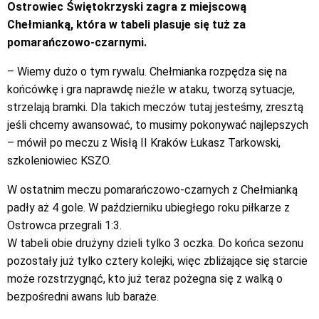
Ostrowiec Świętokrzyski zagra z miejscową
Chełmianką, która w tabeli plasuje się tuż za
pomarańczowo-czarnymi.
– Wiemy dużo o tym rywalu. Chełmianka rozpędza się na
końcówkę i gra naprawdę nieźle w ataku, tworzą sytuacje,
strzelają bramki. Dla takich meczów tutaj jesteśmy, zresztą
jeśli chcemy awansować, to musimy pokonywać najlepszych
– mówił po meczu z Wisłą II Kraków Łukasz Tarkowski,
szkoleniowiec KSZO.
W ostatnim meczu pomarańczowo-czarnych z Chełmianką
padły aż 4 gole. W październiku ubiegłego roku piłkarze z
Ostrowca przegrali 1:3.
W tabeli obie drużyny dzieli tylko 3 oczka. Do końca sezonu
pozostały już tylko cztery kolejki, więc zbliżające się starcie
może rozstrzygnąć, kto już teraz pożegna się z walką o
bezpośredni awans lub baraże.