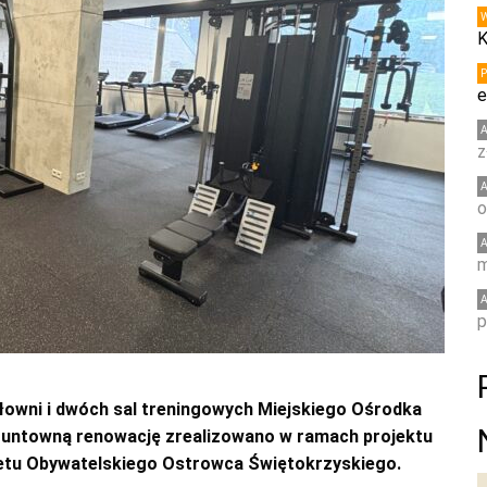
K
e
z
o
m
p
iłowni i dwóch sal treningowych Miejskiego Ośrodka
 Gruntowną renowację zrealizowano w ramach projektu
udżetu Obywatelskiego Ostrowca Świętokrzyskiego.