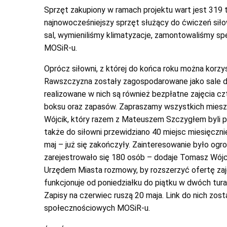
Sprzęt zakupiony w ramach projektu wart jest 319 
najnowocześniejszy sprzęt służący do ćwiczeń sił
sal, wymieniliśmy klimatyzacje, zamontowaliśmy sp
MOSiR-u.
Oprócz siłowni, z której do końca roku można korz
Rawszczyzna zostały zagospodarowane jako sale d
realizowane w nich są również bezpłatne zajęcia cz
boksu oraz zapasów. Zapraszamy wszystkich mies
Wójcik, który razem z Mateuszem Szczygłem byli p
także do siłowni przewidziano 40 miejsc miesięczni
maj – już się zakończyły. Zainteresowanie było ogr
zarejestrowało się 180 osób – dodaje Tomasz Wójc
Urzędem Miasta rozmowy, by rozszerzyć ofertę zaję
funkcjonuje od poniedziałku do piątku w dwóch tura
Zapisy na czerwiec ruszą 20 maja. Link do nich zos
społecznościowych MOSiR-u.