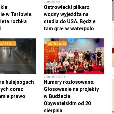
7 sierpnia 2026
kie
Ostrowiecki piłkarz
ie w Tarłowie.
wodny wyjeżdża na
ieta rozbiła
studia do USA. Będzie
r
d
tam grał w waterpolo
DARZENIA
OSTROWIEC
P
7 sierpnia 2026
na hulajnogach
Numery rozlosowane.
nych coraz
Głosowanie na projekty
łamie prawo
w Budżecie
Obywatelskim od 20
sierpnia