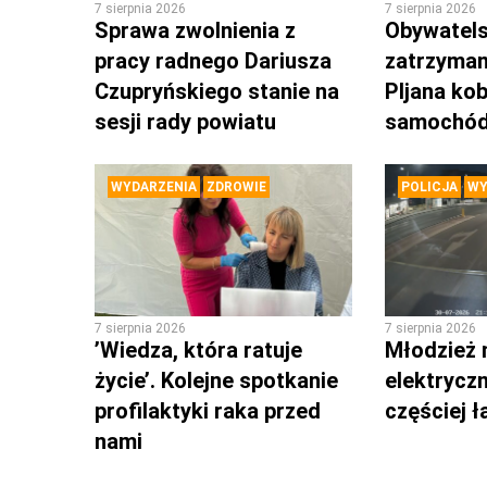
7 sierpnia 2026
7 sierpnia 2026
Sprawa zwolnienia z
Obywatels
pracy radnego Dariusza
zatrzyman
Czupryńskiego stanie na
PIjana kob
sesji rady powiatu
samochó
WYDARZENIA
ZDROWIE
POLICJA
WY
7 sierpnia 2026
7 sierpnia 2026
’Wiedza, która ratuje
Młodzież 
życie’. Kolejne spotkanie
elektrycz
profilaktyki raka przed
częściej 
nami