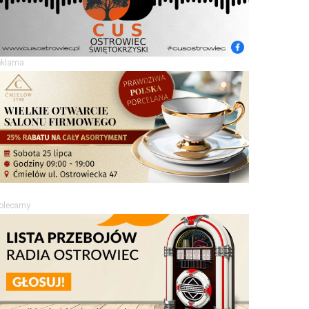
eklama
olecamy