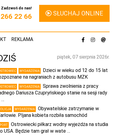
Zadzwoń do nas!
SŁUCHAJ ONLINE
1 266 22 66
AKT
REKLAMA
DZIŚ
piątek, 07 sierpnia 2026r.
Dzieci w wieku od 12 do 15 lat
OSTROWIEC
WYDARZENIA
ozpoznane na nagraniach z autobusu MZK
Sprawa zwolnienia z pracy
OSTROWIEC
WYDARZENIA
adnego Dariusza Czupryńskiego stanie na sesji rady
 …
Obywatelskie zatrzymanie w
POLICJA
WYDARZENIA
arłowie. PIjana kobieta rozbiła samochód
Ostrowiecki piłkarz wodny wyjeżdża na studia
SPORT
o USA. Będzie tam grał w wate …