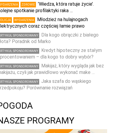
’Wiedza, która ratuje życie’.
WYDARZENIA
ZDROWIE
olejne spotkanie profilaktyki raka …
Młodzież na hulajnogach
POLICJA
WYDARZENIA
lektrycznych coraz częściej łamie prawo
Dla kogo obrączki z białego
ARTYKUŁ SPONSOROWANY
łota? Poradnik od Marko
Kredyt hipoteczny ze stałym
ARTYKUŁ SPONSOROWANY
procentowaniem – dla kogo to dobry wybór?
Makijaż, który wygląda jak bez
ARTYKUŁ SPONSOROWANY
akijażu, czyli jak prawidłowo wykonać make …
Jaka szafa do wąskiego
ARTYKUŁ SPONSOROWANY
rzedpokoju? Porównanie rozwiązań
POGODA
NASZE PROGRAMY