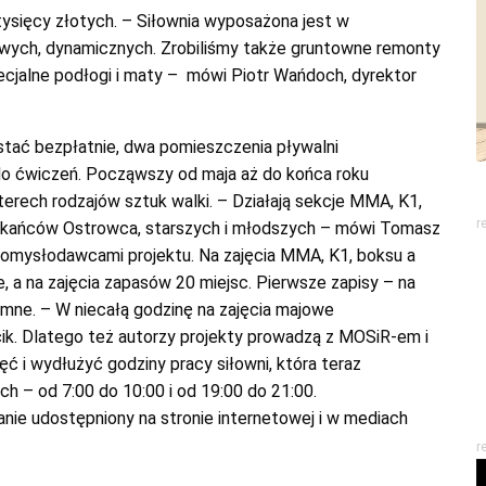
tysięcy złotych. – Siłownia wyposażona jest w
owych, dynamicznych. Zrobiliśmy także gruntowne remonty
ecjalne podłogi i maty – mówi Piotr Wańdoch, dyrektor
ystać bezpłatnie, dwa pomieszczenia pływalni
o ćwiczeń. Począwszy od maja aż do końca roku
terech rodzajów sztuk walki. – Działają sekcje MMA, K1,
r
zkańców Ostrowca, starszych i młodszych – mówi Tomasz
omysłodawcami projektu. Na zajęcia MMA, K1, boksu a
e, a na zajęcia zapasów 20 miejsc. Pierwsze zapisy – na
omne. – W niecałą godzinę na zajęcia majowe
ik. Dlatego też autorzy projekty prowadzą z MOSiR-em i
ć i wydłużyć godziny pracy siłowni, która teraz
ch – od 7:00 do 10:00 i od 19:00 do 21:00.
tanie udostępniony na stronie internetowej i w mediach
r