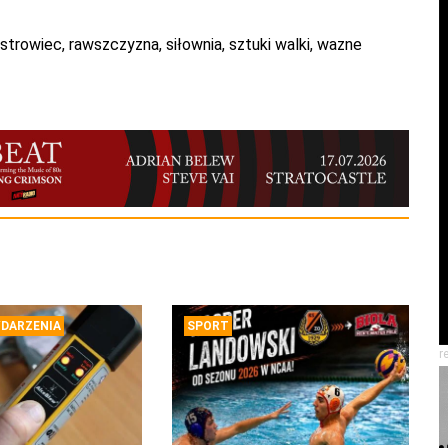
strowiec
,
rawszczyzna
,
siłownia
,
sztuki walki
,
wazne
DARZENIA
SPORT
r