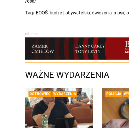
/osa/
Tagi:
BOOŚ
,
budzet obywatelski
,
ćwiczenia
,
mosir
,
o
reklama
WAŻNE WYDARZENIA
OSTROWIEC
WYDARZENIA
POLICJA
WY