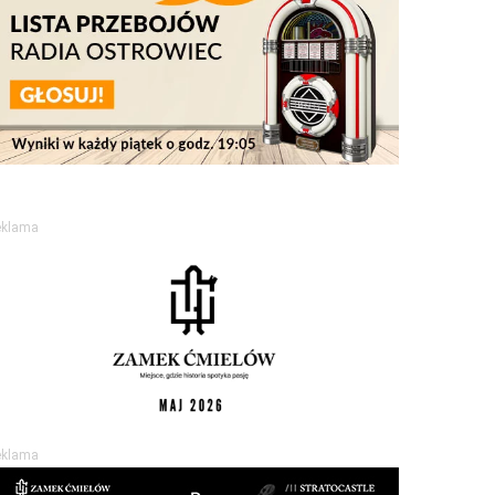
eklama
eklama