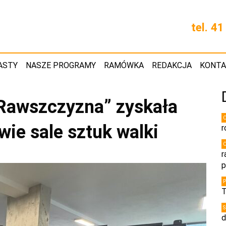
tel. 4
ASTY
NASZE PROGRAMY
RAMÓWKA
REDAKCJA
KONT
„Rawszczyzna” zyskała
wie sale sztuk walki
r
r
p
T
d