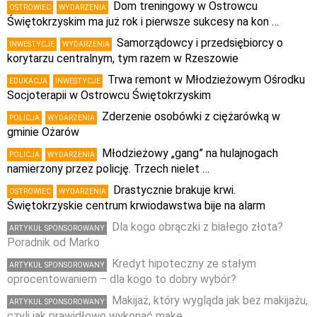
Dom treningowy w Ostrowcu
OSTROWIEC
WYDARZENIA
Świętokrzyskim ma już rok i pierwsze sukcesy na kon …
Samorządowcy i przedsiębiorcy o
INWESTYCJE
WYDARZENIA
korytarzu centralnym, tym razem w Rzeszowie
Trwa remont w Młodzieżowym Ośrodku
EDUKACJA
INWESTYCJE
Socjoterapii w Ostrowcu Świętokrzyskim
Zderzenie osobówki z ciężarówką w
POLICJA
WYDARZENIA
gminie Ożarów
Młodzieżowy „gang” na hulajnogach
POLICJA
WYDARZENIA
namierzony przez policję. Trzech nielet …
Drastycznie brakuje krwi.
OSTROWIEC
WYDARZENIA
Świętokrzyskie centrum krwiodawstwa bije na alarm
Dla kogo obrączki z białego złota?
ARTYKUŁ SPONSOROWANY
Poradnik od Marko
Kredyt hipoteczny ze stałym
ARTYKUŁ SPONSOROWANY
oprocentowaniem – dla kogo to dobry wybór?
Makijaż, który wygląda jak bez makijażu,
ARTYKUŁ SPONSOROWANY
czyli jak prawidłowo wykonać make …