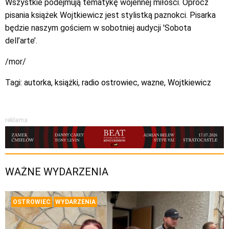
Wszystkie podejmują tematykę wojennej miłości. Oprócz
pisania książek Wojtkiewicz jest stylistką paznokci. Pisarka
będzie naszym gościem w sobotniej audycji 'Sobota
dell’arte’.
/mor/
Tagi:
autorka
,
książki
,
radio ostrowiec
,
wazne
,
Wojtkiewicz
reklama
WAŻNE WYDARZENIA
OSTROWIEC
WYDARZENIA