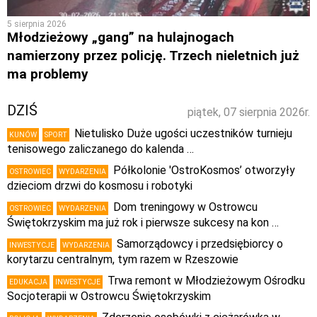
5 sierpnia 2026
Młodzieżowy „gang” na hulajnogach
namierzony przez policję. Trzech nieletnich już
ma problemy
DZIŚ
piątek, 07 sierpnia 2026r.
Nietulisko Duże ugości uczestników turnieju
KUNÓW
SPORT
tenisowego zaliczanego do kalenda …
Półkolonie 'OstroKosmos’ otworzyły
OSTROWIEC
WYDARZENIA
dzieciom drzwi do kosmosu i robotyki
Dom treningowy w Ostrowcu
OSTROWIEC
WYDARZENIA
Świętokrzyskim ma już rok i pierwsze sukcesy na kon …
Samorządowcy i przedsiębiorcy o
INWESTYCJE
WYDARZENIA
korytarzu centralnym, tym razem w Rzeszowie
Trwa remont w Młodzieżowym Ośrodku
EDUKACJA
INWESTYCJE
Socjoterapii w Ostrowcu Świętokrzyskim