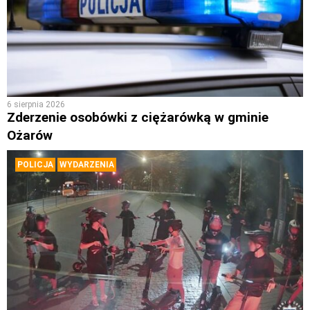
6 sierpnia 2026
Zderzenie osobówki z ciężarówką w gminie
Ożarów
POLICJA
WYDARZENIA