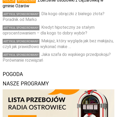
Zderzenie osobówki z ciężarówką w
POLICJA
WYDARZENIA
gminie Ożarów
Dla kogo obrączki z białego złota?
ARTYKUŁ SPONSOROWANY
Poradnik od Marko
Kredyt hipoteczny ze stałym
ARTYKUŁ SPONSOROWANY
oprocentowaniem – dla kogo to dobry wybór?
Makijaż, który wygląda jak bez makijażu,
ARTYKUŁ SPONSOROWANY
czyli jak prawidłowo wykonać make …
Jaka szafa do wąskiego przedpokoju?
ARTYKUŁ SPONSOROWANY
Porównanie rozwiązań
POGODA
NASZE PROGRAMY