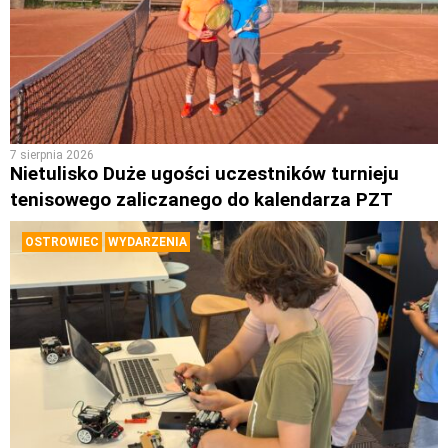
7 sierpnia 2026
Nietulisko Duże ugości uczestników turnieju
tenisowego zaliczanego do kalendarza PZT
OSTROWIEC
WYDARZENIA