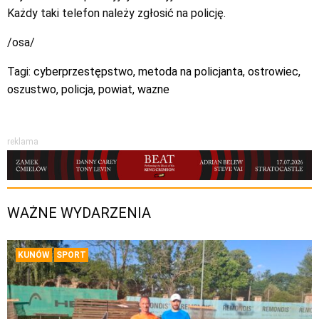
Każdy taki telefon należy zgłosić na policję.
/osa/
Tagi:
cyberprzestępstwo
,
metoda na policjanta
,
ostrowiec
,
oszustwo
,
policja
,
powiat
,
wazne
reklama
WAŻNE WYDARZENIA
KUNÓW
SPORT