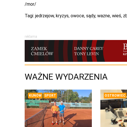
/mor/
Tagi:
jedrzejow
,
kryzys
,
owoce
,
sądy
,
wazne
,
wieś
,
zb
reklama
WAŻNE WYDARZENIA
KUNÓW
SPORT
OSTROWIEC