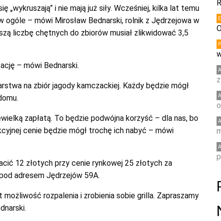
R
ę „wykruszają” i nie mają już siły. Wcześniej, kilka lat temu
 ogóle – mówi Mirosław Bednarski, rolnik z Jędrzejowa w
O
szą liczbę chętnych do zbiorów musiał zlikwidować 3,5
w
tację – mówi Bednarski.
z
stwa na zbiór jagody kamczackiej. Każdy będzie mógł
 domu.
o
iewielką zapłatą. To będzie podwójna korzyść – dla nas, bo
kcyjnej cenie będzie mógł trochę ich nabyć – mówi
m
p
acić 12 złotych przy cenie rynkowej 25 złotych za
 pod adresem Jędrzejów 59A.
możliwość rozpalenia i zrobienia sobie grilla. Zapraszamy
dnarski.