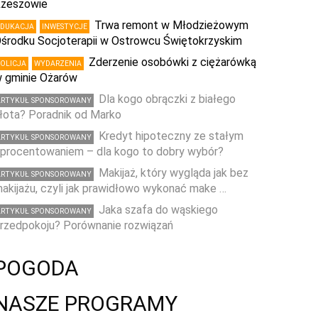
zeszowie
Trwa remont w Młodzieżowym
EDUKACJA
INWESTYCJE
środku Socjoterapii w Ostrowcu Świętokrzyskim
Zderzenie osobówki z ciężarówką
POLICJA
WYDARZENIA
 gminie Ożarów
Dla kogo obrączki z białego
ARTYKUŁ SPONSOROWANY
łota? Poradnik od Marko
Kredyt hipoteczny ze stałym
ARTYKUŁ SPONSOROWANY
procentowaniem – dla kogo to dobry wybór?
Makijaż, który wygląda jak bez
ARTYKUŁ SPONSOROWANY
akijażu, czyli jak prawidłowo wykonać make …
Jaka szafa do wąskiego
ARTYKUŁ SPONSOROWANY
rzedpokoju? Porównanie rozwiązań
POGODA
NASZE PROGRAMY