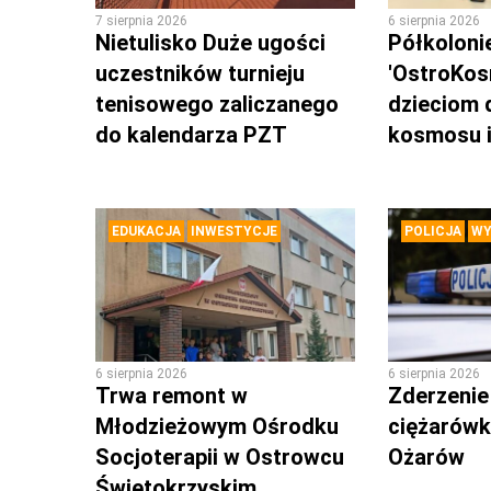
7 sierpnia 2026
6 sierpnia 2026
Nietulisko Duże ugości
Półkoloni
uczestników turnieju
'OstroKos
tenisowego zaliczanego
dzieciom 
do kalendarza PZT
kosmosu i
EDUKACJA
INWESTYCJE
POLICJA
WY
6 sierpnia 2026
6 sierpnia 2026
Trwa remont w
Zderzenie
Młodzieżowym Ośrodku
ciężarówk
Socjoterapii w Ostrowcu
Ożarów
Świętokrzyskim