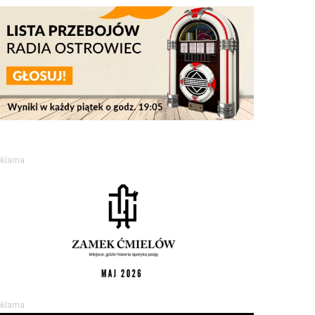
eklama
eklama