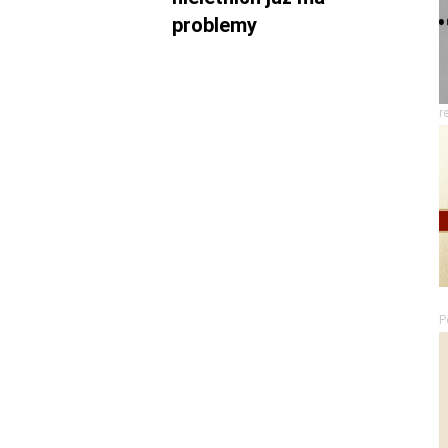
problemy
r
P