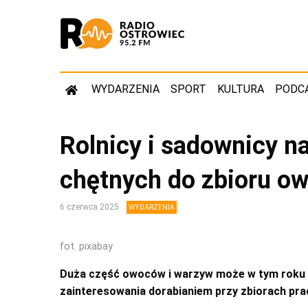
WYDARZENIA
SPORT
KULTURA
PODC
Rolnicy i sadownicy n
chętnych do zbioru o
6 czerwca 2025
WYDARZENIA
fot. pixabay
Duża część owoców i warzyw może w tym roku zg
zainteresowania dorabianiem przy zbiorach p