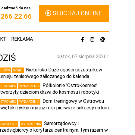
Zadzwoń do nas!
SŁUCHAJ ONLINE
1 266 22 66
AKT
REKLAMA
DZIŚ
piątek, 07 sierpnia 2026r.
Nietulisko Duże ugości uczestników
KUNÓW
SPORT
urnieju tenisowego zaliczanego do kalenda …
Półkolonie 'OstroKosmos’
OSTROWIEC
WYDARZENIA
tworzyły dzieciom drzwi do kosmosu i robotyki
Dom treningowy w Ostrowcu
OSTROWIEC
WYDARZENIA
więtokrzyskim ma już rok i pierwsze sukcesy na kon
…
Samorządowcy i
INWESTYCJE
WYDARZENIA
rzedsiębiorcy o korytarzu centralnym, tym razem w