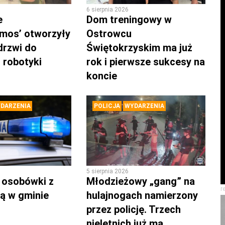
6 sierpnia 2026
e
Dom treningowy w
mos’ otworzyły
Ostrowcu
drzwi do
Świętokrzyskim ma już
 robotyki
rok i pierwsze sukcesy na
koncie
DARZENIA
POLICJA
WYDARZENIA
5 sierpnia 2026
 osobówki z
Młodzieżowy „gang” na
r
ą w gminie
hulajnogach namierzony
przez policję. Trzech
nieletnich już ma