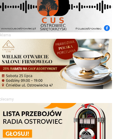
eklama
olecamy