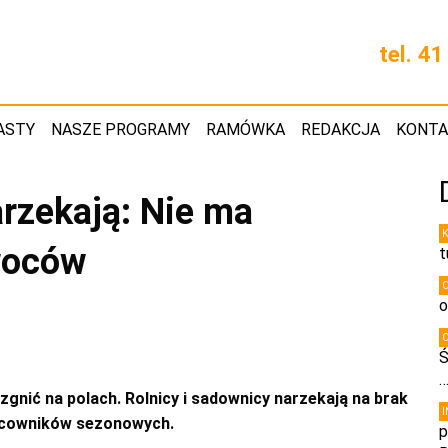
tel. 4
ASTY
NASZE PROGRAMY
RAMÓWKA
REDAKCJA
KONT
arzekają: Nie ma
woców
t
o
Ś
nić na polach. Rolnicy i sadownicy narzekają na brak
racowników sezonowych.
p