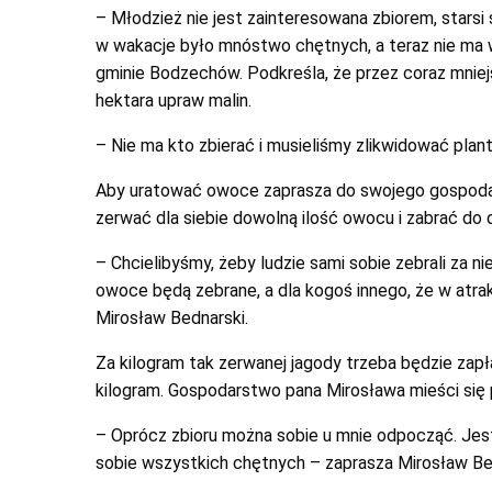
– Młodzież nie jest zainteresowana zbiorem, starsi si
w wakacje było mnóstwo chętnych, a teraz nie ma w
gminie Bodzechów. Podkreśla, że przez coraz mniej
hektara upraw malin.
– Nie ma kto zbierać i musieliśmy zlikwidować plan
Aby uratować owoce zaprasza do swojego gospodar
zerwać dla siebie dowolną ilość owocu i zabrać do
– Chcielibyśmy, żeby ludzie sami sobie zebrali za n
owoce będą zebrane, a dla kogoś innego, że w atra
Mirosław Bednarski.
Za kilogram tak zerwanej jagody trzeba będzie zapł
kilogram. Gospodarstwo pana Mirosława mieści się
– Oprócz zbioru można sobie u mnie odpocząć. Jest 
sobie wszystkich chętnych – zaprasza Mirosław Be