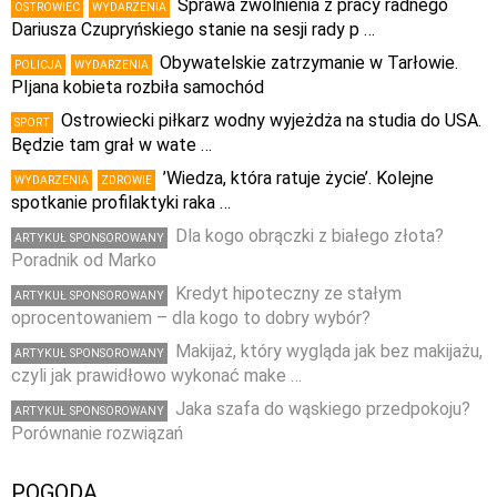
Sprawa zwolnienia z pracy radnego
OSTROWIEC
WYDARZENIA
Dariusza Czupryńskiego stanie na sesji rady p …
Obywatelskie zatrzymanie w Tarłowie.
POLICJA
WYDARZENIA
PIjana kobieta rozbiła samochód
Ostrowiecki piłkarz wodny wyjeżdża na studia do USA.
SPORT
Będzie tam grał w wate …
’Wiedza, która ratuje życie’. Kolejne
WYDARZENIA
ZDROWIE
spotkanie profilaktyki raka …
Dla kogo obrączki z białego złota?
ARTYKUŁ SPONSOROWANY
Poradnik od Marko
Kredyt hipoteczny ze stałym
ARTYKUŁ SPONSOROWANY
oprocentowaniem – dla kogo to dobry wybór?
Makijaż, który wygląda jak bez makijażu,
ARTYKUŁ SPONSOROWANY
czyli jak prawidłowo wykonać make …
Jaka szafa do wąskiego przedpokoju?
ARTYKUŁ SPONSOROWANY
Porównanie rozwiązań
POGODA