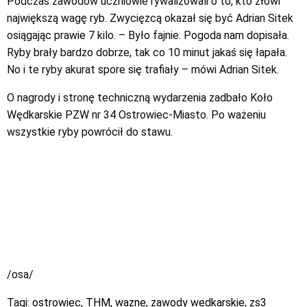
Podczas zawodów uczniowie rywalizowali o to, kto złowi
największą wagę ryb. Zwycięzcą okazał się być Adrian Sitek
osiągając prawie 7 kilo. – Było fajnie. Pogoda nam dopisała.
Ryby brały bardzo dobrze, tak co 10 minut jakaś się łapała.
No i te ryby akurat spore się trafiały – mówi Adrian Sitek.
O nagrody i stronę techniczną wydarzenia zadbało Koło
Wędkarskie PZW nr 34 Ostrowiec-Miasto. Po ważeniu
wszystkie ryby powrócił do stawu.
/osa/
Tagi:
ostrowiec
,
THM
,
wazne
,
zawody wedkarskie
,
zs3