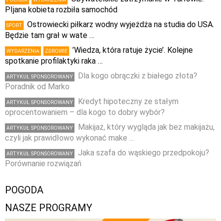
PIjana kobieta rozbiła samochód
Ostrowiecki piłkarz wodny wyjeżdża na studia do USA.
SPORT
Będzie tam grał w wate …
’Wiedza, która ratuje życie’. Kolejne
WYDARZENIA
ZDROWIE
spotkanie profilaktyki raka …
Dla kogo obrączki z białego złota?
ARTYKUŁ SPONSOROWANY
Poradnik od Marko
Kredyt hipoteczny ze stałym
ARTYKUŁ SPONSOROWANY
oprocentowaniem – dla kogo to dobry wybór?
Makijaż, który wygląda jak bez makijażu,
ARTYKUŁ SPONSOROWANY
czyli jak prawidłowo wykonać make …
Jaka szafa do wąskiego przedpokoju?
ARTYKUŁ SPONSOROWANY
Porównanie rozwiązań
POGODA
NASZE PROGRAMY