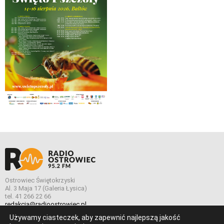
Ostrowiec Świętokrzyski
Al. 3 Maja 17 (Galeria Łysica)
tel. 41 266 22 66
redakcja@radioostrowiec.pl
Używamy ciasteczek, aby zapewnić najlepszą jakość