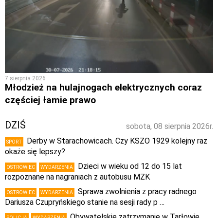
7 sierpnia 2026
Młodzież na hulajnogach elektrycznych coraz
częściej łamie prawo
DZIŚ
sobota, 08 sierpnia 2026r.
Derby w Starachowicach. Czy KSZO 1929 kolejny raz
SPORT
okaże się lepszy?
Dzieci w wieku od 12 do 15 lat
OSTROWIEC
WYDARZENIA
rozpoznane na nagraniach z autobusu MZK
Sprawa zwolnienia z pracy radnego
OSTROWIEC
WYDARZENIA
Dariusza Czupryńskiego stanie na sesji rady p …
Obywatelskie zatrzymanie w Tarłowie.
POLICJA
WYDARZENIA