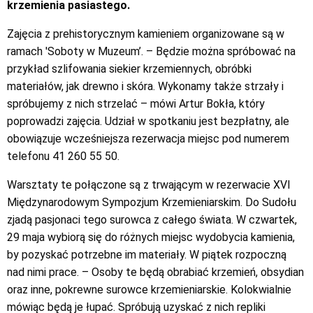
krzemienia pasiastego.
Zajęcia z prehistorycznym kamieniem organizowane są w
ramach 'Soboty w Muzeum’. – Będzie można spróbować na
przykład szlifowania siekier krzemiennych, obróbki
materiałów, jak drewno i skóra. Wykonamy także strzały i
spróbujemy z nich strzelać – mówi Artur Bokła, który
poprowadzi zajęcia. Udział w spotkaniu jest bezpłatny, ale
obowiązuje wcześniejsza rezerwacja miejsc pod numerem
telefonu 41 260 55 50.
Warsztaty te połączone są z trwającym w rezerwacie XVI
Międzynarodowym Sympozjum Krzemieniarskim. Do Sudołu
zjadą pasjonaci tego surowca z całego świata. W czwartek,
29 maja wybiorą się do różnych miejsc wydobycia kamienia,
by pozyskać potrzebne im materiały. W piątek rozpoczną
nad nimi prace. – Osoby te będą obrabiać krzemień, obsydian
oraz inne, pokrewne surowce krzemieniarskie. Kolokwialnie
mówiąc będą je łupać. Spróbują uzyskać z nich repliki