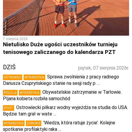
7 sierpnia 2026
Nietulisko Duże ugości uczestników turnieju
tenisowego zaliczanego do kalendarza PZT
DZIŚ
piątek, 07 sierpnia 2026r.
Sprawa zwolnienia z pracy radnego
OSTROWIEC
WYDARZENIA
Dariusza Czupryńskiego stanie na sesji rady p …
Obywatelskie zatrzymanie w Tarłowie.
POLICJA
WYDARZENIA
PIjana kobieta rozbiła samochód
Ostrowiecki piłkarz wodny wyjeżdża na studia do USA.
SPORT
Będzie tam grał w wate …
’Wiedza, która ratuje życie’. Kolejne
WYDARZENIA
ZDROWIE
spotkanie profilaktyki raka …