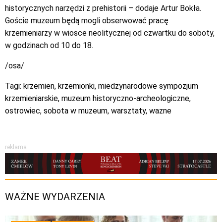
historycznych narzędzi z prehistorii – dodaje Artur Bokła.
Goście muzeum będą mogli obserwować pracę
krzemieniarzy w wiosce neolitycznej od czwartku do soboty,
w godzinach od 10 do 18.
/osa/
Tagi:
krzemien
,
krzemionki
,
miedzynarodowe sympozjum
krzemieniarskie
,
muzeum historyczno-archeologiczne
,
ostrowiec
,
sobota w muzeum
,
warsztaty
,
wazne
reklama
WAŻNE WYDARZENIA