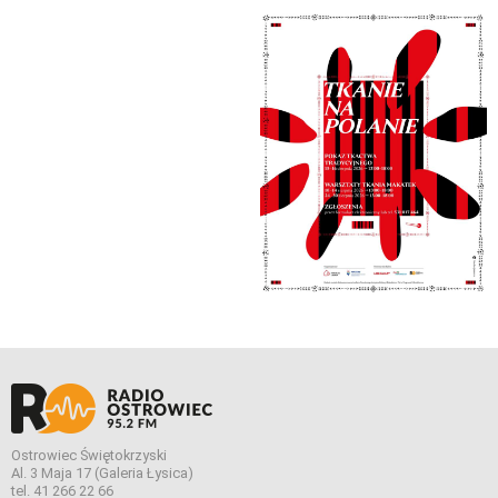
Ostrowiec Świętokrzyski
Al. 3 Maja 17 (Galeria Łysica)
tel. 41 266 22 66