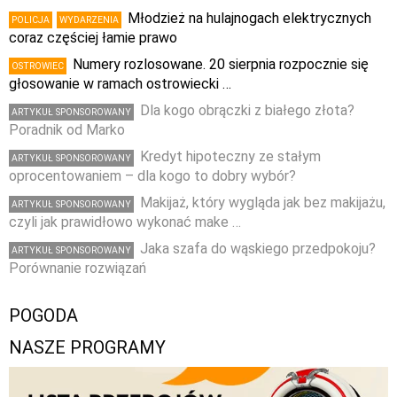
Młodzież na hulajnogach elektrycznych
POLICJA
WYDARZENIA
coraz częściej łamie prawo
Numery rozlosowane. 20 sierpnia rozpocznie się
OSTROWIEC
głosowanie w ramach ostrowiecki …
Dla kogo obrączki z białego złota?
ARTYKUŁ SPONSOROWANY
Poradnik od Marko
Kredyt hipoteczny ze stałym
ARTYKUŁ SPONSOROWANY
oprocentowaniem – dla kogo to dobry wybór?
Makijaż, który wygląda jak bez makijażu,
ARTYKUŁ SPONSOROWANY
czyli jak prawidłowo wykonać make …
Jaka szafa do wąskiego przedpokoju?
ARTYKUŁ SPONSOROWANY
Porównanie rozwiązań
POGODA
NASZE PROGRAMY