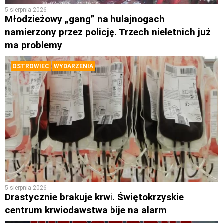
5 sierpnia 2026
Młodzieżowy „gang” na hulajnogach
namierzony przez policję. Trzech nieletnich już
ma problemy
OSTROWIEC
WYDARZENIA
5 sierpnia 2026
Drastycznie brakuje krwi. Świętokrzyskie
centrum krwiodawstwa bije na alarm