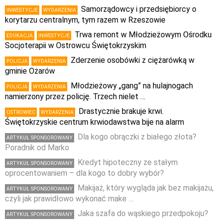
Samorządowcy i przedsiębiorcy o
INWESTYCJE
WYDARZENIA
korytarzu centralnym, tym razem w Rzeszowie
Trwa remont w Młodzieżowym Ośrodku
EDUKACJA
INWESTYCJE
Socjoterapii w Ostrowcu Świętokrzyskim
Zderzenie osobówki z ciężarówką w
POLICJA
WYDARZENIA
gminie Ożarów
Młodzieżowy „gang” na hulajnogach
POLICJA
WYDARZENIA
namierzony przez policję. Trzech nielet …
Drastycznie brakuje krwi.
OSTROWIEC
WYDARZENIA
Świętokrzyskie centrum krwiodawstwa bije na alarm
Dla kogo obrączki z białego złota?
ARTYKUŁ SPONSOROWANY
Poradnik od Marko
Kredyt hipoteczny ze stałym
ARTYKUŁ SPONSOROWANY
oprocentowaniem – dla kogo to dobry wybór?
Makijaż, który wygląda jak bez makijażu,
ARTYKUŁ SPONSOROWANY
czyli jak prawidłowo wykonać make …
Jaka szafa do wąskiego przedpokoju?
ARTYKUŁ SPONSOROWANY