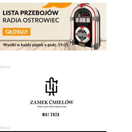
eklama
eklama