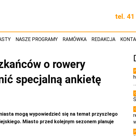
tel. 4
ASTY
NASZE PROGRAMY
RAMÓWKA
REDAKCJA
KONT
szkańców o rowery
nić specjalną ankietę
h
Ś
 miasta mogą wypowiedzieć się na temat przyszłego
r
jskiego. Miasto przed kolejnym sezonem planuje
w