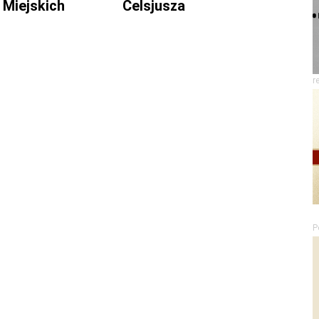
Miejskich
Celsjusza
r
P