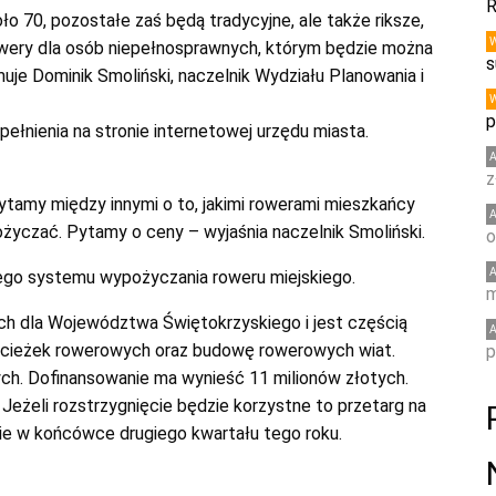
R
70, pozostałe zaś będą tradycyjne, ale także riksze,
rowery dla osób niepełnosprawnych, którym będzie można
s
je Dominik Smoliński, naczelnik Wydziału Planowania i
p
ełnienia na stronie internetowej urzędu miasta.
z
ytamy między innymi o to, jakimi rowerami mieszkańcy
pożyczać. Pytamy o ceny – wyjaśnia naczelnik Smoliński.
o
łego systemu wypożyczania roweru miejskiego.
m
ch dla Województwa Świętokrzyskiego i jest częścią
 ścieżek rowerowych oraz budowę rowerowych wiat.
p
ych. Dofinansowanie ma wynieść 11 milionów złotych.
 Jeżeli rozstrzygnięcie będzie korzystne to przetarg na
ie w końcówce drugiego kwartału tego roku.