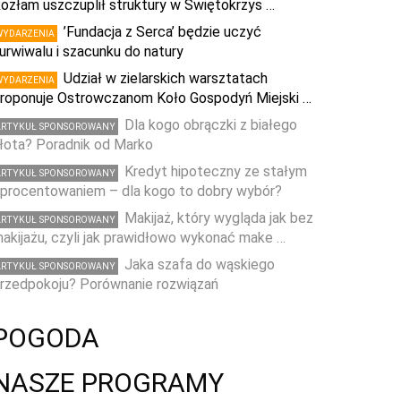
ozłam uszczuplił struktury w Świętokrzys …
’Fundacja z Serca’ będzie uczyć
WYDARZENIA
urwiwalu i szacunku do natury
Udział w zielarskich warsztatach
WYDARZENIA
roponuje Ostrowczanom Koło Gospodyń Miejski …
Dla kogo obrączki z białego
ARTYKUŁ SPONSOROWANY
łota? Poradnik od Marko
Kredyt hipoteczny ze stałym
ARTYKUŁ SPONSOROWANY
procentowaniem – dla kogo to dobry wybór?
Makijaż, który wygląda jak bez
ARTYKUŁ SPONSOROWANY
akijażu, czyli jak prawidłowo wykonać make …
Jaka szafa do wąskiego
ARTYKUŁ SPONSOROWANY
rzedpokoju? Porównanie rozwiązań
POGODA
NASZE PROGRAMY