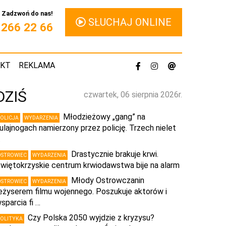
Zadzwoń do nas!
SŁUCHAJ ONLINE
1 266 22 66
AKT
REKLAMA
DZIŚ
czwartek, 06 sierpnia 2026r.
Młodzieżowy „gang” na
POLICJA
WYDARZENIA
ulajnogach namierzony przez policję. Trzech nielet
…
Drastycznie brakuje krwi.
OSTROWIEC
WYDARZENIA
więtokrzyskie centrum krwiodawstwa bije na alarm
Młody Ostrowczanin
OSTROWIEC
WYDARZENIA
eżyserem filmu wojennego. Poszukuje aktorów i
sparcia fi …
Czy Polska 2050 wyjdzie z kryzysu?
POLITYKA