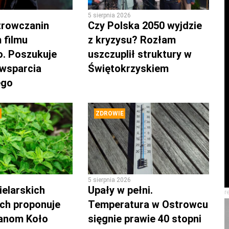
5 sierpnia 2026
trowczanin
Czy Polska 2050 wyjdzie
 filmu
z kryzysu? Rozłam
. Poszukuje
uszczuplił struktury w
 wsparcia
Świętokrzyskiem
ego
ZDROWIE
5 sierpnia 2026
ielarskich
Upały w pełni.
r
ch proponuje
Temperatura w Ostrowcu
anom Koło
sięgnie prawie 40 stopni