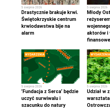
5 sierpnia 2026
5 sierpnia 2026
Drastycznie brakuje krwi.
Młody Os
Świętokrzyskie centrum
reżyserem
krwiodawstwa bije na
wojennego
alarm
aktorów i
finansow
WYDARZENIA
WYDARZENIA
5 sierpnia 2026
5 sierpnia 2026
’Fundacja z Serca’ będzie
Udział w z
uczyć surwiwalu i
warsztata
szacunku do natury
Ostrowcz