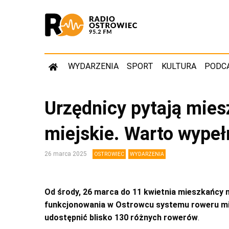
WYDARZENIA
SPORT
KULTURA
PODC
Urzędnicy pytają mie
miejskie. Warto wypeł
26 marca 2025
OSTROWIEC
WYDARZENIA
Od środy, 26 marca do 11 kwietnia mieszkańcy
funkcjonowania w Ostrowcu systemu roweru mie
udostępnić blisko 130 różnych rowerów
.