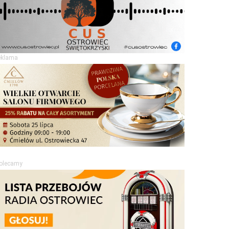
eklama
olecamy