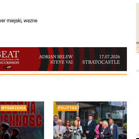
er miejski
,
wazne
r
WYDARZENIA
POLITYKA
r