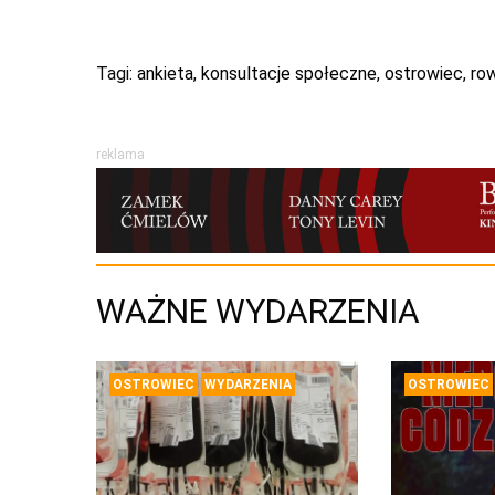
Tagi:
ankieta
,
konsultacje społeczne
,
ostrowiec
,
row
reklama
WAŻNE WYDARZENIA
OSTROWIEC
WYDARZENIA
OSTROWIEC