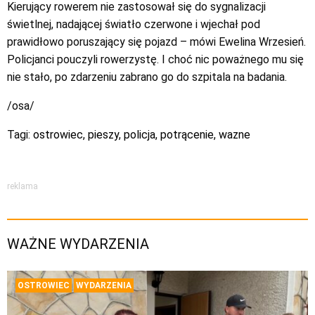
Kierujący rowerem nie zastosował się do sygnalizacji
świetlnej, nadającej światło czerwone i wjechał pod
prawidłowo poruszający się pojazd – mówi Ewelina Wrzesień.
Policjanci pouczyli rowerzystę. I choć nic poważnego mu się
nie stało, po zdarzeniu zabrano go do szpitala na badania.
/osa/
Tagi:
ostrowiec
,
pieszy
,
policja
,
potrącenie
,
wazne
reklama
WAŻNE WYDARZENIA
OSTROWIEC
WYDARZENIA