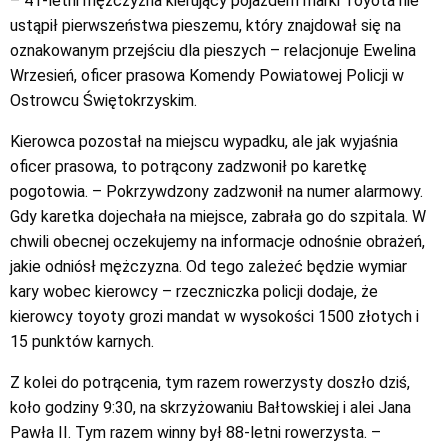
– 41-letni mężczyzna kierujący pojazdem marki Toyota nie
ustąpił pierwszeństwa pieszemu, który znajdował się na
oznakowanym przejściu dla pieszych – relacjonuje Ewelina
Wrzesień, oficer prasowa Komendy Powiatowej Policji w
Ostrowcu Świętokrzyskim.
Kierowca pozostał na miejscu wypadku, ale jak wyjaśnia
oficer prasowa, to potrącony zadzwonił po karetkę
pogotowia. – Pokrzywdzony zadzwonił na numer alarmowy.
Gdy karetka dojechała na miejsce, zabrała go do szpitala. W
chwili obecnej oczekujemy na informacje odnośnie obrażeń,
jakie odniósł mężczyzna. Od tego zależeć będzie wymiar
kary wobec kierowcy – rzeczniczka policji dodaje, że
kierowcy toyoty grozi mandat w wysokości 1500 złotych i
15 punktów karnych.
Z kolei do potrącenia, tym razem rowerzysty doszło dziś,
koło godziny 9:30, na skrzyżowaniu Bałtowskiej i alei Jana
Pawła II. Tym razem winny był 88-letni rowerzysta. –