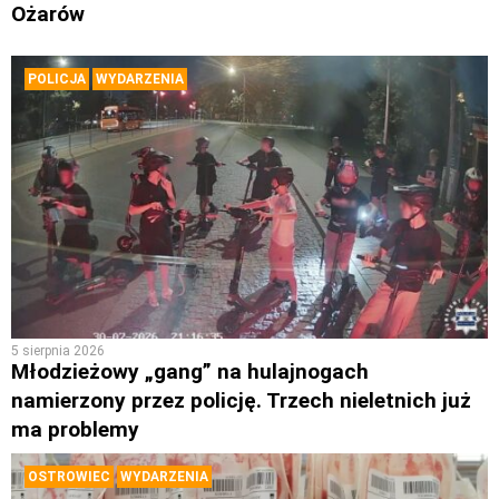
Ożarów
POLICJA
WYDARZENIA
5 sierpnia 2026
Młodzieżowy „gang” na hulajnogach
namierzony przez policję. Trzech nieletnich już
ma problemy
OSTROWIEC
WYDARZENIA