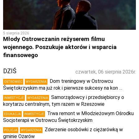
5 sierpnia 2026
Młody Ostrowczanin reżyserem filmu
wojennego. Poszukuje aktorów i wsparcia
finansowego
DZIŚ
czwartek, 06 sierpnia 2026r.
Dom treningowy w Ostrowcu
OSTROWIEC
WYDARZENIA
Świętokrzyskim ma już rok i pierwsze sukcesy na kon …
Samorządowcy i przedsiębiorcy o
INWESTYCJE
WYDARZENIA
korytarzu centralnym, tym razem w Rzeszowie
Trwa remont w Młodzieżowym Ośrodku
EDUKACJA
INWESTYCJE
Socjoterapii w Ostrowcu Świętokrzyskim
Zderzenie osobówki z ciężarówką w
POLICJA
WYDARZENIA
gminie Ożarów