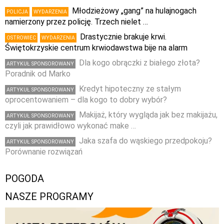
Młodzieżowy „gang” na hulajnogach
POLICJA
WYDARZENIA
namierzony przez policję. Trzech nielet …
Drastycznie brakuje krwi.
OSTROWIEC
WYDARZENIA
Świętokrzyskie centrum krwiodawstwa bije na alarm
Dla kogo obrączki z białego złota?
ARTYKUŁ SPONSOROWANY
Poradnik od Marko
Kredyt hipoteczny ze stałym
ARTYKUŁ SPONSOROWANY
oprocentowaniem – dla kogo to dobry wybór?
Makijaż, który wygląda jak bez makijażu,
ARTYKUŁ SPONSOROWANY
czyli jak prawidłowo wykonać make …
Jaka szafa do wąskiego przedpokoju?
ARTYKUŁ SPONSOROWANY
Porównanie rozwiązań
POGODA
NASZE PROGRAMY