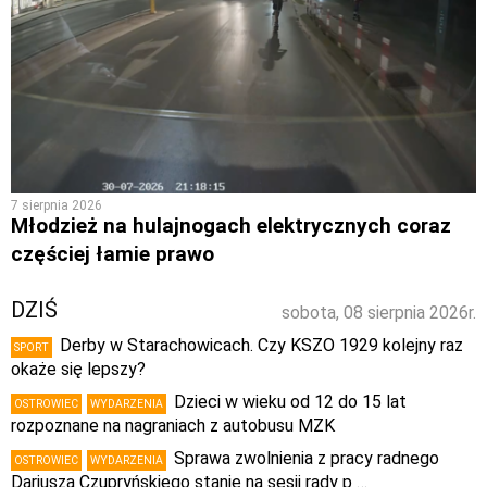
7 sierpnia 2026
Młodzież na hulajnogach elektrycznych coraz
częściej łamie prawo
DZIŚ
sobota, 08 sierpnia 2026r.
Derby w Starachowicach. Czy KSZO 1929 kolejny raz
SPORT
okaże się lepszy?
Dzieci w wieku od 12 do 15 lat
OSTROWIEC
WYDARZENIA
rozpoznane na nagraniach z autobusu MZK
Sprawa zwolnienia z pracy radnego
OSTROWIEC
WYDARZENIA
Dariusza Czupryńskiego stanie na sesji rady p …