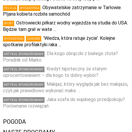
Obywatelskie zatrzymanie w Tarłowie.
POLICJA
WYDARZENIA
PIjana kobieta rozbiła samochód
Ostrowiecki piłkarz wodny wyjeżdża na studia do USA.
SPORT
Będzie tam grał w wate …
’Wiedza, która ratuje życie’. Kolejne
WYDARZENIA
ZDROWIE
spotkanie profilaktyki raka …
Dla kogo obrączki z białego złota?
ARTYKUŁ SPONSOROWANY
Poradnik od Marko
Kredyt hipoteczny ze stałym
ARTYKUŁ SPONSOROWANY
oprocentowaniem – dla kogo to dobry wybór?
Makijaż, który wygląda jak bez makijażu,
ARTYKUŁ SPONSOROWANY
czyli jak prawidłowo wykonać make …
Jaka szafa do wąskiego przedpokoju?
ARTYKUŁ SPONSOROWANY
Porównanie rozwiązań
POGODA