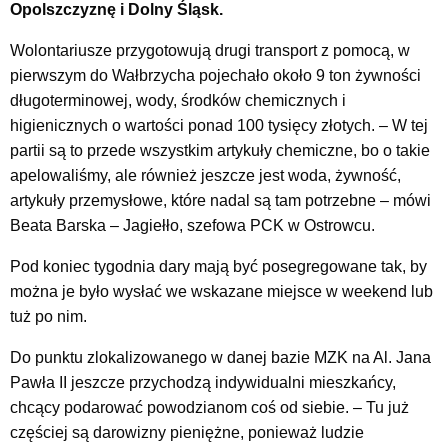
Opolszczyznę i Dolny Śląsk.
Wolontariusze przygotowują drugi transport z pomocą, w
pierwszym do Wałbrzycha pojechało około 9 ton żywności
długoterminowej, wody, środków chemicznych i
higienicznych o wartości ponad 100 tysięcy złotych.
– W tej
partii są to przede wszystkim artykuły chemiczne, bo o takie
apelowaliśmy, ale również jeszcze jest woda, żywność,
artykuły przemysłowe, które nadal są tam potrzebne – mówi
Beata Barska – Jagiełło, szefowa PCK w Ostrowcu.
Pod koniec tygodnia dary mają być posegregowane tak, by
można je było wysłać we wskazane miejsce w weekend lub
tuż po nim.
Do punktu zlokalizowanego w danej bazie MZK na Al. Jana
Pawła II jeszcze przychodzą indywidualni mieszkańcy,
chcący podarować powodzianom coś od siebie.
– Tu już
częściej są darowizny pieniężne, ponieważ ludzie