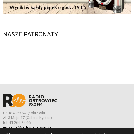
NASZE PATRONATY
Ostrowiec Świętokrzyski
Al. 3 Maja 17 (Galeria Łysica)
tel. 41 266 22 66
redakcja@radioostrowiec.pl