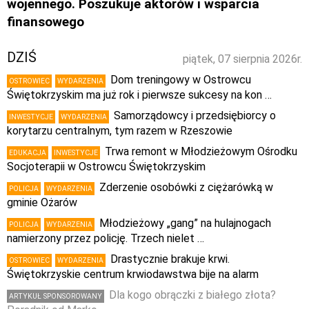
wojennego. Poszukuje aktorów i wsparcia
finansowego
DZIŚ
piątek, 07 sierpnia 2026r.
Dom treningowy w Ostrowcu
OSTROWIEC
WYDARZENIA
Świętokrzyskim ma już rok i pierwsze sukcesy na kon …
Samorządowcy i przedsiębiorcy o
INWESTYCJE
WYDARZENIA
korytarzu centralnym, tym razem w Rzeszowie
Trwa remont w Młodzieżowym Ośrodku
EDUKACJA
INWESTYCJE
Socjoterapii w Ostrowcu Świętokrzyskim
Zderzenie osobówki z ciężarówką w
POLICJA
WYDARZENIA
gminie Ożarów
Młodzieżowy „gang” na hulajnogach
POLICJA
WYDARZENIA
namierzony przez policję. Trzech nielet …
Drastycznie brakuje krwi.
OSTROWIEC
WYDARZENIA
Świętokrzyskie centrum krwiodawstwa bije na alarm
Dla kogo obrączki z białego złota?
ARTYKUŁ SPONSOROWANY