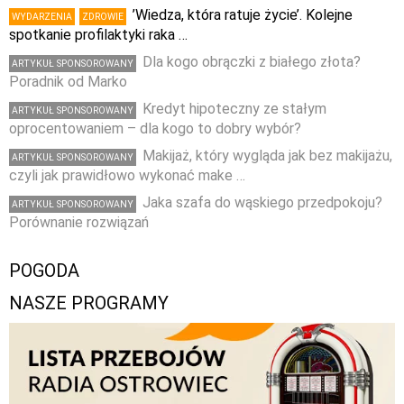
’Wiedza, która ratuje życie’. Kolejne
WYDARZENIA
ZDROWIE
spotkanie profilaktyki raka …
Dla kogo obrączki z białego złota?
ARTYKUŁ SPONSOROWANY
Poradnik od Marko
Kredyt hipoteczny ze stałym
ARTYKUŁ SPONSOROWANY
oprocentowaniem – dla kogo to dobry wybór?
Makijaż, który wygląda jak bez makijażu,
ARTYKUŁ SPONSOROWANY
czyli jak prawidłowo wykonać make …
Jaka szafa do wąskiego przedpokoju?
ARTYKUŁ SPONSOROWANY
Porównanie rozwiązań
POGODA
NASZE PROGRAMY