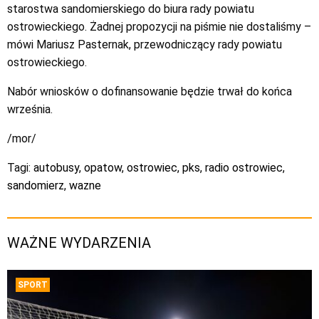
starostwa sandomierskiego do biura rady powiatu
ostrowieckiego. Żadnej propozycji na piśmie nie dostaliśmy –
mówi Mariusz Pasternak, przewodniczący rady powiatu
ostrowieckiego.
Nabór wniosków o dofinansowanie będzie trwał do końca
września.
/mor/
Tagi:
autobusy
,
opatow
,
ostrowiec
,
pks
,
radio ostrowiec
,
sandomierz
,
wazne
WAŻNE WYDARZENIA
SPORT