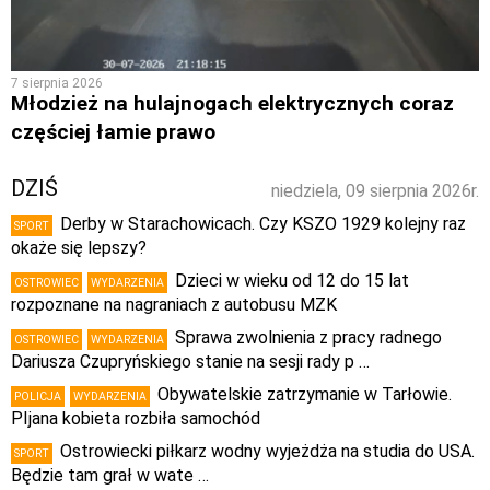
7 sierpnia 2026
Młodzież na hulajnogach elektrycznych coraz
częściej łamie prawo
DZIŚ
niedziela, 09 sierpnia 2026r.
Derby w Starachowicach. Czy KSZO 1929 kolejny raz
SPORT
okaże się lepszy?
Dzieci w wieku od 12 do 15 lat
OSTROWIEC
WYDARZENIA
rozpoznane na nagraniach z autobusu MZK
Sprawa zwolnienia z pracy radnego
OSTROWIEC
WYDARZENIA
Dariusza Czupryńskiego stanie na sesji rady p …
Obywatelskie zatrzymanie w Tarłowie.
POLICJA
WYDARZENIA
PIjana kobieta rozbiła samochód
Ostrowiecki piłkarz wodny wyjeżdża na studia do USA.
SPORT
Będzie tam grał w wate …