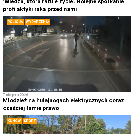
’Wiedza, która ratuje życie’. Kolejne spotkanie
profilaktyki raka przed nami
POLICJA
WYDARZENIA
7 sierpnia 2026
Młodzież na hulajnogach elektrycznych coraz
częściej łamie prawo
KUNÓW
SPORT