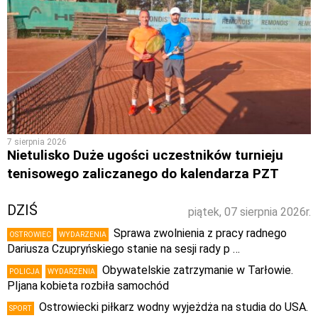
7 sierpnia 2026
Nietulisko Duże ugości uczestników turnieju
tenisowego zaliczanego do kalendarza PZT
DZIŚ
piątek, 07 sierpnia 2026r.
Sprawa zwolnienia z pracy radnego
OSTROWIEC
WYDARZENIA
Dariusza Czupryńskiego stanie na sesji rady p …
Obywatelskie zatrzymanie w Tarłowie.
POLICJA
WYDARZENIA
PIjana kobieta rozbiła samochód
Ostrowiecki piłkarz wodny wyjeżdża na studia do USA.
SPORT