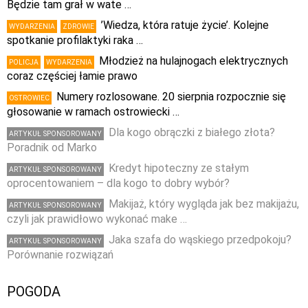
Będzie tam grał w wate …
’Wiedza, która ratuje życie’. Kolejne
WYDARZENIA
ZDROWIE
spotkanie profilaktyki raka …
Młodzież na hulajnogach elektrycznych
POLICJA
WYDARZENIA
coraz częściej łamie prawo
Numery rozlosowane. 20 sierpnia rozpocznie się
OSTROWIEC
głosowanie w ramach ostrowiecki …
Dla kogo obrączki z białego złota?
ARTYKUŁ SPONSOROWANY
Poradnik od Marko
Kredyt hipoteczny ze stałym
ARTYKUŁ SPONSOROWANY
oprocentowaniem – dla kogo to dobry wybór?
Makijaż, który wygląda jak bez makijażu,
ARTYKUŁ SPONSOROWANY
czyli jak prawidłowo wykonać make …
Jaka szafa do wąskiego przedpokoju?
ARTYKUŁ SPONSOROWANY
Porównanie rozwiązań
POGODA