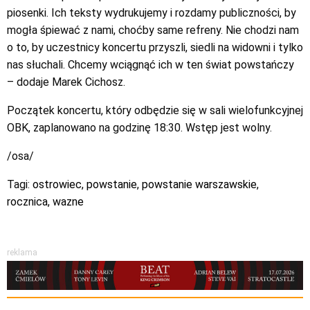
piosenki. Ich teksty wydrukujemy i rozdamy publiczności, by
mogła śpiewać z nami, choćby same refreny. Nie chodzi nam
o to, by uczestnicy koncertu przyszli, siedli na widowni i tylko
nas słuchali. Chcemy wciągnąć ich w ten świat powstańczy
– dodaje Marek Cichosz.
Początek koncertu, który odbędzie się w sali wielofunkcyjnej
OBK, zaplanowano na godzinę 18:30. Wstęp jest wolny.
/osa/
Tagi:
ostrowiec
,
powstanie
,
powstanie warszawskie
,
rocznica
,
wazne
reklama