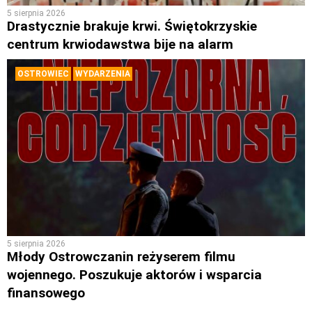
5 sierpnia 2026
Drastycznie brakuje krwi. Świętokrzyskie
centrum krwiodawstwa bije na alarm
OSTROWIEC
WYDARZENIA
5 sierpnia 2026
Młody Ostrowczanin reżyserem filmu
wojennego. Poszukuje aktorów i wsparcia
finansowego