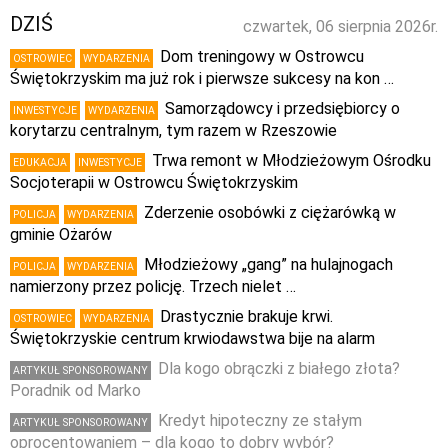
DZIŚ
czwartek, 06 sierpnia 2026r.
Dom treningowy w Ostrowcu
OSTROWIEC
WYDARZENIA
Świętokrzyskim ma już rok i pierwsze sukcesy na kon …
Samorządowcy i przedsiębiorcy o
INWESTYCJE
WYDARZENIA
korytarzu centralnym, tym razem w Rzeszowie
Trwa remont w Młodzieżowym Ośrodku
EDUKACJA
INWESTYCJE
Socjoterapii w Ostrowcu Świętokrzyskim
Zderzenie osobówki z ciężarówką w
POLICJA
WYDARZENIA
gminie Ożarów
Młodzieżowy „gang” na hulajnogach
POLICJA
WYDARZENIA
namierzony przez policję. Trzech nielet …
Drastycznie brakuje krwi.
OSTROWIEC
WYDARZENIA
Świętokrzyskie centrum krwiodawstwa bije na alarm
Dla kogo obrączki z białego złota?
ARTYKUŁ SPONSOROWANY
Poradnik od Marko
Kredyt hipoteczny ze stałym
ARTYKUŁ SPONSOROWANY
oprocentowaniem – dla kogo to dobry wybór?