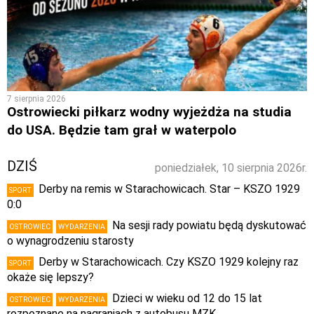
7 sierpnia 2026
Ostrowiecki piłkarz wodny wyjeżdża na studia
do USA. Będzie tam grał w waterpolo
DZIŚ
poniedziałek, 10 sierpnia 2026r.
Derby na remis w Starachowicach. Star – KSZO 1929
SPORT
0:0
Na sesji rady powiatu będą dyskutować
OSTROWIEC
WYDARZENIA
o wynagrodzeniu starosty
Derby w Starachowicach. Czy KSZO 1929 kolejny raz
SPORT
okaże się lepszy?
Dzieci w wieku od 12 do 15 lat
OSTROWIEC
WYDARZENIA
rozpoznane na nagraniach z autobusu MZK