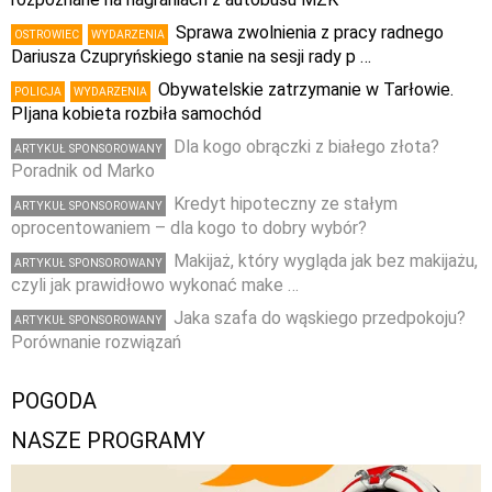
Sprawa zwolnienia z pracy radnego
OSTROWIEC
WYDARZENIA
Dariusza Czupryńskiego stanie na sesji rady p …
Obywatelskie zatrzymanie w Tarłowie.
POLICJA
WYDARZENIA
PIjana kobieta rozbiła samochód
Dla kogo obrączki z białego złota?
ARTYKUŁ SPONSOROWANY
Poradnik od Marko
Kredyt hipoteczny ze stałym
ARTYKUŁ SPONSOROWANY
oprocentowaniem – dla kogo to dobry wybór?
Makijaż, który wygląda jak bez makijażu,
ARTYKUŁ SPONSOROWANY
czyli jak prawidłowo wykonać make …
Jaka szafa do wąskiego przedpokoju?
ARTYKUŁ SPONSOROWANY
Porównanie rozwiązań
POGODA
NASZE PROGRAMY