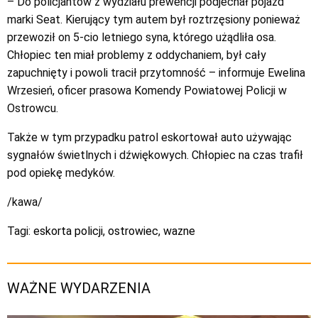
– Do policjantów z wydziału prewencji podjechał pojazd
marki Seat. Kierujący tym autem był roztrzęsiony ponieważ
przewoził on 5-cio letniego syna, którego użądliła osa.
Chłopiec ten miał problemy z oddychaniem, był cały
zapuchnięty i powoli tracił przytomność – informuje Ewelina
Wrzesień, oficer prasowa Komendy Powiatowej Policji w
Ostrowcu.
Także w tym przypadku patrol eskortował auto używając
sygnałów świetlnych i dźwiękowych. Chłopiec na czas trafił
pod opiekę medyków.
/kawa/
Tagi:
eskorta policji
,
ostrowiec
,
wazne
WAŻNE WYDARZENIA