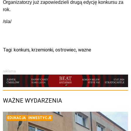
Organizatorzy już zapowiedzieli drugą edycję konkursu za
rok.
/sla/
Tagi:
konkurs
,
krzemionki
,
ostrowiec
,
wazne
reklama
WAŻNE WYDARZENIA
EDUKACJA
INWESTYCJE