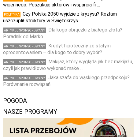
wojennego. Poszukuje aktorów i wsparcia fi …
Czy Polska 2050 wyjdzie z kryzysu? Rozłam
POLITYKA
uszczuplił struktury w Świętokrzys …
Dla kogo obrączki z białego złota?
ARTYKUŁ SPONSOROWANY
Poradnik od Marko
Kredyt hipoteczny ze stałym
ARTYKUŁ SPONSOROWANY
oprocentowaniem – dla kogo to dobry wybór?
Makijaż, który wygląda jak bez makijażu,
ARTYKUŁ SPONSOROWANY
czyli jak prawidłowo wykonać make …
Jaka szafa do wąskiego przedpokoju?
ARTYKUŁ SPONSOROWANY
Porównanie rozwiązań
POGODA
NASZE PROGRAMY