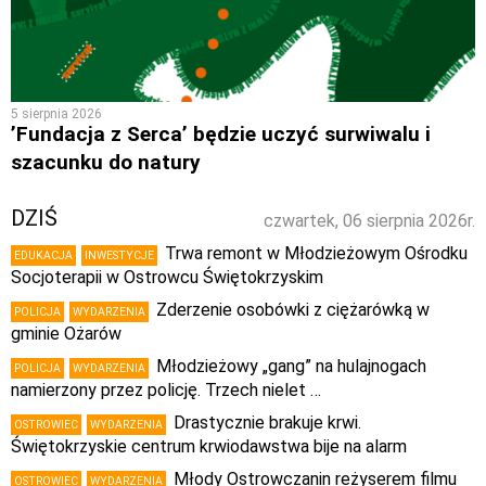
5 sierpnia 2026
’Fundacja z Serca’ będzie uczyć surwiwalu i
szacunku do natury
DZIŚ
czwartek, 06 sierpnia 2026r.
Trwa remont w Młodzieżowym Ośrodku
EDUKACJA
INWESTYCJE
Socjoterapii w Ostrowcu Świętokrzyskim
Zderzenie osobówki z ciężarówką w
POLICJA
WYDARZENIA
gminie Ożarów
Młodzieżowy „gang” na hulajnogach
POLICJA
WYDARZENIA
namierzony przez policję. Trzech nielet …
Drastycznie brakuje krwi.
OSTROWIEC
WYDARZENIA
Świętokrzyskie centrum krwiodawstwa bije na alarm
Młody Ostrowczanin reżyserem filmu
OSTROWIEC
WYDARZENIA