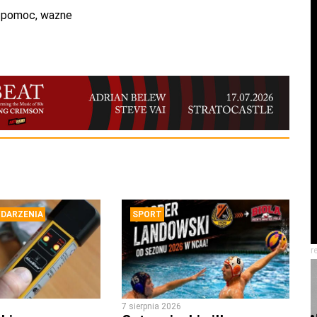
a pomoc
,
wazne
DARZENIA
SPORT
r
7 sierpnia 2026