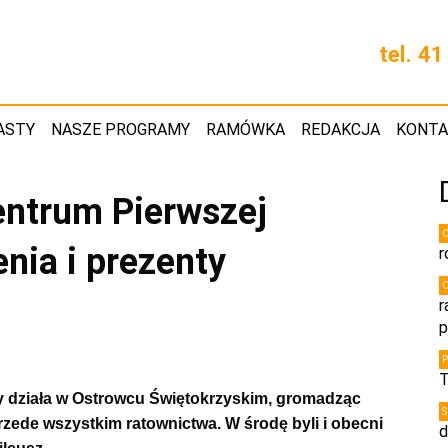
tel. 4
ASTY
NASZE PROGRAMY
RAMÓWKA
REDAKCJA
KONT
entrum Pierwszej
nia i prezenty
r
r
p
T
y działa w Ostrowcu Świętokrzyskim, gromadząc
rzede wszystkim ratownictwa. W środę byli i obecni
d