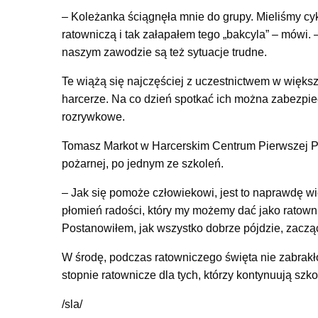
– Koleżanka ściągnęła mnie do grupy. Mieliśmy cy
ratowniczą i tak załapałem tego „bakcyla” – mówi.
naszym zawodzie są też sytuacje trudne.
Te wiążą się najczęściej z uczestnictwem w więks
harcerze. Na co dzień spotkać ich można zabezpie
rozrywkowe.
Tomasz Markot w Harcerskim Centrum Pierwszej Pom
pożarnej, po jednym ze szkoleń.
– Jak się pomoże człowiekowi, jest to naprawdę w
płomień radości, który my możemy dać jako ratowni
Postanowiłem, jak wszystko dobrze pójdzie, zaczą
W środę, podczas ratowniczego święta nie zabrakło
stopnie ratownicze dla tych, którzy kontynuują szko
/sla/