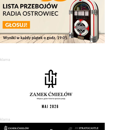
eklama
eklama