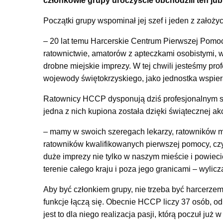
członkowie grupy uroczyście obchodzili ten jub
Początki grupy wspominał jej szef i jeden z założyc
– 20 lat temu Harcerskie Centrum Pierwszej Pomoc
ratownictwie, amatorów z apteczkami osobistymi, w
drobne miejskie imprezy. W tej chwili jesteśmy pro
wojewody świętokrzyskiego, jako jednostka wspi
Ratownicy HCCP dysponują dziś profesjonalnym sp
jedna z nich kupiona została dzięki świątecznej ak
– mamy w swoich szeregach lekarzy, ratowników me
ratowników kwalifikowanych pierwszej pomocy, cz
duże imprezy nie tylko w naszym mieście i powiec
terenie całego kraju i poza jego granicami – wylic
Aby być członkiem grupy, nie trzeba być harcerze
funkcje łączą się. Obecnie HCCP liczy 37 osób, od 
jest to dla niego realizacja pasji, którą poczuł już w