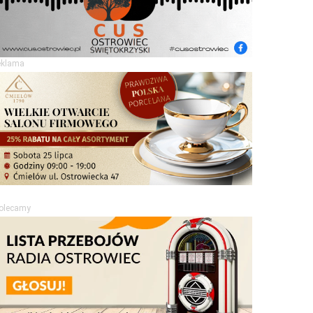
eklama
olecamy