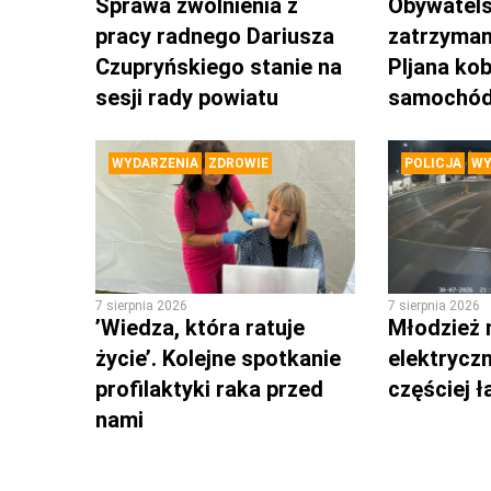
Sprawa zwolnienia z
Obywatels
pracy radnego Dariusza
zatrzyman
Czupryńskiego stanie na
PIjana kob
sesji rady powiatu
samochó
WYDARZENIA
ZDROWIE
POLICJA
WY
7 sierpnia 2026
7 sierpnia 2026
’Wiedza, która ratuje
Młodzież 
życie’. Kolejne spotkanie
elektrycz
profilaktyki raka przed
częściej 
nami