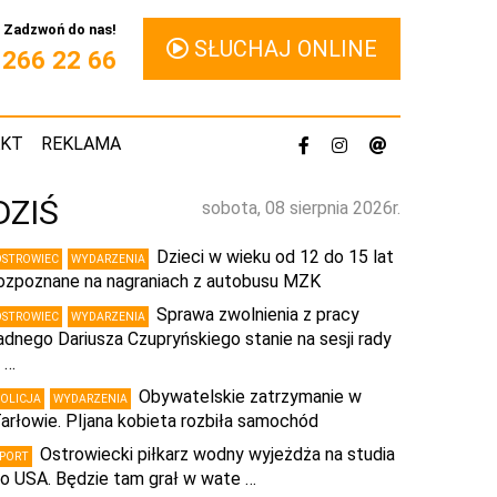
Zadzwoń do nas!
SŁUCHAJ ONLINE
1 266 22 66
AKT
REKLAMA
DZIŚ
sobota, 08 sierpnia 2026r.
Dzieci w wieku od 12 do 15 lat
OSTROWIEC
WYDARZENIA
ozpoznane na nagraniach z autobusu MZK
Sprawa zwolnienia z pracy
OSTROWIEC
WYDARZENIA
adnego Dariusza Czupryńskiego stanie na sesji rady
 …
Obywatelskie zatrzymanie w
POLICJA
WYDARZENIA
arłowie. PIjana kobieta rozbiła samochód
Ostrowiecki piłkarz wodny wyjeżdża na studia
SPORT
o USA. Będzie tam grał w wate …