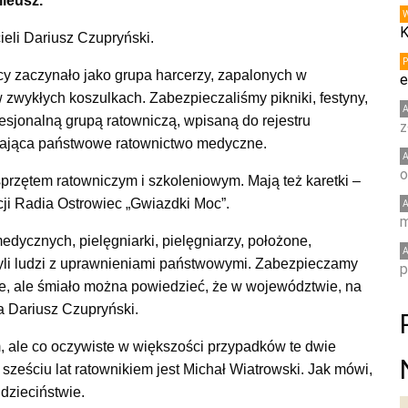
ileusz.
K
ieli Dariusz Czupryński.
y zaczynało jako grupa harcerzy, zapalonych w
e
 zwykłych koszulkach. Zabezpieczaliśmy pikniki, festyny,
fesjonalną grupą ratowniczą, wpisaną do rejestru
z
erająca państwowe ratownictwo medyczne.
o
rzętem ratowniczym i szkoleniowym. Mają też karetki –
cji Radia Ostrowiec „Gwiazdki Moc”.
m
dycznych, pielęgniarki, pielęgniarzy, położone,
yli ludzi z uprawnieniami państwowymi. Zabezpieczamy
p
ie, ale śmiało można powiedzieć, że w województwie, na
za Dariusz Czupryński.
m, ale co oczywiste w większości przypadków te dwie
sześciu lat ratownikiem jest Michał Wiatrowski. Jak mówi,
 dzieciństwie.