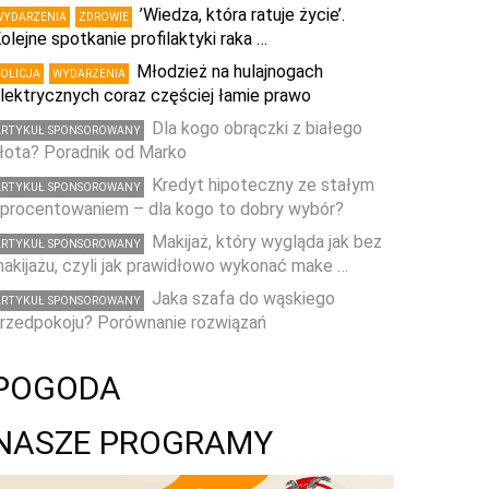
’Wiedza, która ratuje życie’.
WYDARZENIA
ZDROWIE
olejne spotkanie profilaktyki raka …
Młodzież na hulajnogach
POLICJA
WYDARZENIA
lektrycznych coraz częściej łamie prawo
Dla kogo obrączki z białego
ARTYKUŁ SPONSOROWANY
łota? Poradnik od Marko
Kredyt hipoteczny ze stałym
ARTYKUŁ SPONSOROWANY
procentowaniem – dla kogo to dobry wybór?
Makijaż, który wygląda jak bez
ARTYKUŁ SPONSOROWANY
akijażu, czyli jak prawidłowo wykonać make …
Jaka szafa do wąskiego
ARTYKUŁ SPONSOROWANY
rzedpokoju? Porównanie rozwiązań
POGODA
NASZE PROGRAMY