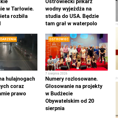
kie
Ostrowiecki piłkarz
ie w Tarłowie.
wodny wyjeżdża na
ieta rozbiła
studia do USA. Będzie
d
tam grał w waterpolo
r
DARZENIA
OSTROWIEC
7 sierpnia 2026
na hulajnogach
Numery rozlosowane.
P
nych coraz
Głosowanie na projekty
łamie prawo
w Budżecie
Obywatelskim od 20
sierpnia