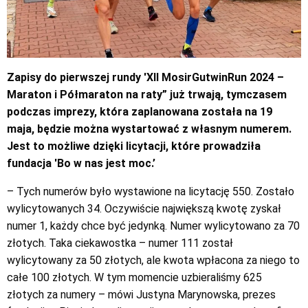
Zapisy do pierwszej rundy 'XII MosirGutwinRun 2024 –
Maraton i Półmaraton na raty” już trwają, tymczasem
podczas imprezy, która zaplanowana została na 19
maja, będzie można wystartować z własnym numerem.
Jest to możliwe dzięki licytacji, które prowadziła
fundacja 'Bo w nas jest moc.’
– Tych numerów było wystawione na licytację 550. Zostało
wylicytowanych 34. Oczywiście największą kwotę zyskał
numer 1, każdy chce być jedynką. Numer wylicytowano za 70
złotych. Taka ciekawostka – numer 111 został
wylicytowany za 50 złotych, ale kwota wpłacona za niego to
całe 100 złotych. W tym momencie uzbieraliśmy 625
złotych za numery – mówi Justyna Marynowska, prezes