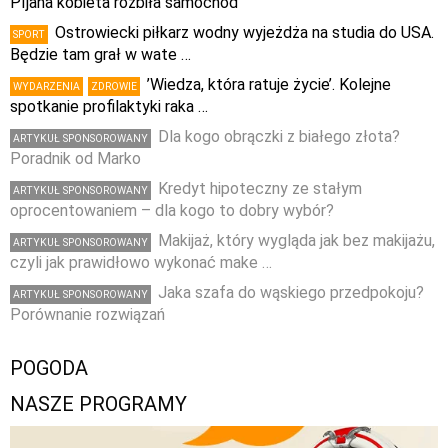
PIjana kobieta rozbiła samochód
Ostrowiecki piłkarz wodny wyjeżdża na studia do USA.
SPORT
Będzie tam grał w wate …
’Wiedza, która ratuje życie’. Kolejne
WYDARZENIA
ZDROWIE
spotkanie profilaktyki raka …
Dla kogo obrączki z białego złota?
ARTYKUŁ SPONSOROWANY
Poradnik od Marko
Kredyt hipoteczny ze stałym
ARTYKUŁ SPONSOROWANY
oprocentowaniem – dla kogo to dobry wybór?
Makijaż, który wygląda jak bez makijażu,
ARTYKUŁ SPONSOROWANY
czyli jak prawidłowo wykonać make …
Jaka szafa do wąskiego przedpokoju?
ARTYKUŁ SPONSOROWANY
Porównanie rozwiązań
POGODA
NASZE PROGRAMY