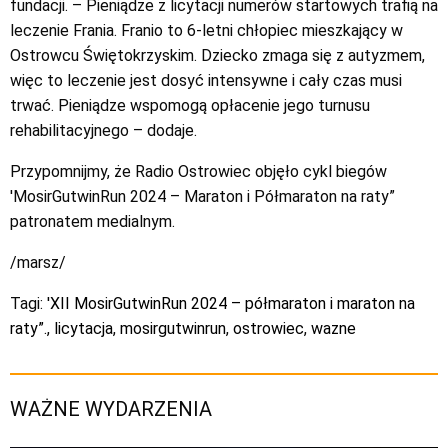
fundacji. – Pieniądze z licytacji numerów startowych trafią na
leczenie Frania. Franio to 6-letni chłopiec mieszkający w
Ostrowcu Świętokrzyskim. Dziecko zmaga się z autyzmem,
więc to leczenie jest dosyć intensywne i cały czas musi
trwać. Pieniądze wspomogą opłacenie jego turnusu
rehabilitacyjnego – dodaje.
Przypomnijmy, że Radio Ostrowiec objęło cykl biegów
'MosirGutwinRun 2024 – Maraton i Półmaraton na raty”
patronatem medialnym.
/marsz/
Tagi:
'XII MosirGutwinRun 2024 – półmaraton i maraton na
raty”.
,
licytacja
,
mosirgutwinrun
,
ostrowiec
,
wazne
WAŻNE WYDARZENIA