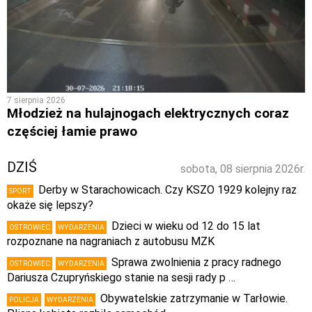
7 sierpnia 2026
Młodzież na hulajnogach elektrycznych coraz
częściej łamie prawo
DZIŚ
sobota, 08 sierpnia 2026r.
Derby w Starachowicach. Czy KSZO 1929 kolejny raz
SPORT
okaże się lepszy?
Dzieci w wieku od 12 do 15 lat
OSTROWIEC
WYDARZENIA
rozpoznane na nagraniach z autobusu MZK
Sprawa zwolnienia z pracy radnego
OSTROWIEC
WYDARZENIA
Dariusza Czupryńskiego stanie na sesji rady p …
Obywatelskie zatrzymanie w Tarłowie.
POLICJA
WYDARZENIA