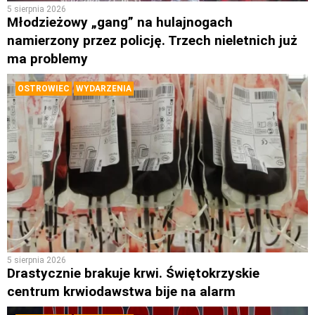
5 sierpnia 2026
Młodzieżowy „gang” na hulajnogach
namierzony przez policję. Trzech nieletnich już
ma problemy
OSTROWIEC
WYDARZENIA
5 sierpnia 2026
Drastycznie brakuje krwi. Świętokrzyskie
centrum krwiodawstwa bije na alarm