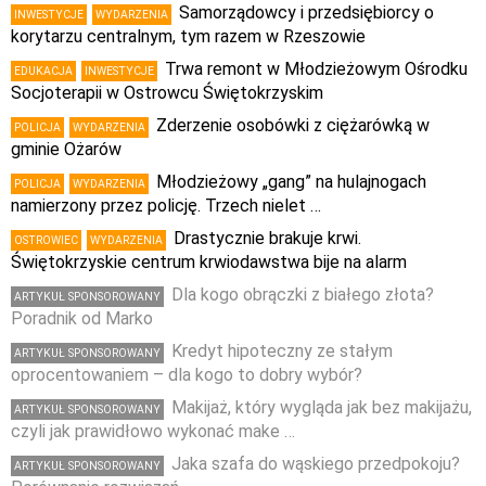
Samorządowcy i przedsiębiorcy o
INWESTYCJE
WYDARZENIA
korytarzu centralnym, tym razem w Rzeszowie
Trwa remont w Młodzieżowym Ośrodku
EDUKACJA
INWESTYCJE
Socjoterapii w Ostrowcu Świętokrzyskim
Zderzenie osobówki z ciężarówką w
POLICJA
WYDARZENIA
gminie Ożarów
Młodzieżowy „gang” na hulajnogach
POLICJA
WYDARZENIA
namierzony przez policję. Trzech nielet …
Drastycznie brakuje krwi.
OSTROWIEC
WYDARZENIA
Świętokrzyskie centrum krwiodawstwa bije na alarm
Dla kogo obrączki z białego złota?
ARTYKUŁ SPONSOROWANY
Poradnik od Marko
Kredyt hipoteczny ze stałym
ARTYKUŁ SPONSOROWANY
oprocentowaniem – dla kogo to dobry wybór?
Makijaż, który wygląda jak bez makijażu,
ARTYKUŁ SPONSOROWANY
czyli jak prawidłowo wykonać make …
Jaka szafa do wąskiego przedpokoju?
ARTYKUŁ SPONSOROWANY