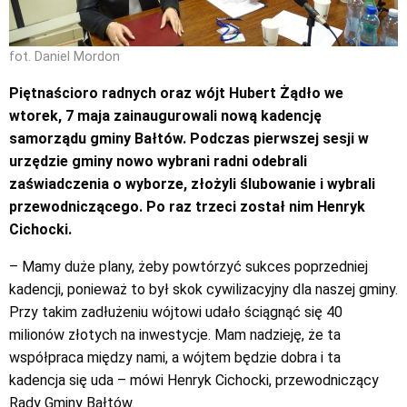
fot. Daniel Mordon
Piętnaścioro radnych oraz wójt Hubert Żądło we
wtorek, 7 maja zainaugurowali nową kadencję
samorządu gminy Bałtów. Podczas pierwszej sesji w
urzędzie gminy nowo wybrani radni odebrali
zaświadczenia o wyborze, złożyli ślubowanie i wybrali
przewodniczącego. Po raz trzeci został nim Henryk
Cichocki.
– Mamy duże plany, żeby powtórzyć sukces poprzedniej
kadencji, ponieważ to był skok cywilizacyjny dla naszej gminy.
Przy takim zadłużeniu wójtowi udało ściągnąć się 40
milionów złotych na inwestycje. Mam nadzieję, że ta
współpraca między nami, a wójtem będzie dobra i ta
kadencja się uda – mówi Henryk Cichocki, przewodniczący
Rady Gminy Bałtów.