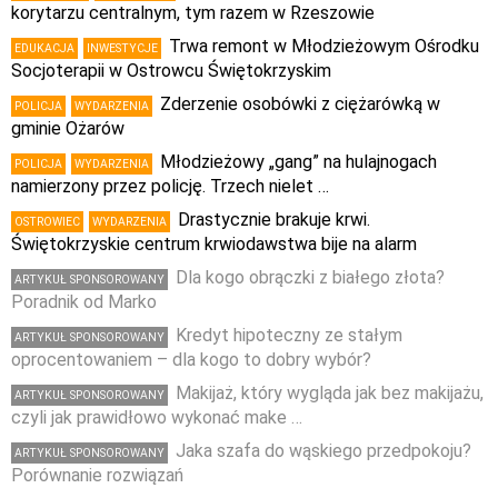
korytarzu centralnym, tym razem w Rzeszowie
Trwa remont w Młodzieżowym Ośrodku
EDUKACJA
INWESTYCJE
Socjoterapii w Ostrowcu Świętokrzyskim
Zderzenie osobówki z ciężarówką w
POLICJA
WYDARZENIA
gminie Ożarów
Młodzieżowy „gang” na hulajnogach
POLICJA
WYDARZENIA
namierzony przez policję. Trzech nielet …
Drastycznie brakuje krwi.
OSTROWIEC
WYDARZENIA
Świętokrzyskie centrum krwiodawstwa bije na alarm
Dla kogo obrączki z białego złota?
ARTYKUŁ SPONSOROWANY
Poradnik od Marko
Kredyt hipoteczny ze stałym
ARTYKUŁ SPONSOROWANY
oprocentowaniem – dla kogo to dobry wybór?
Makijaż, który wygląda jak bez makijażu,
ARTYKUŁ SPONSOROWANY
czyli jak prawidłowo wykonać make …
Jaka szafa do wąskiego przedpokoju?
ARTYKUŁ SPONSOROWANY
Porównanie rozwiązań