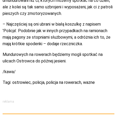
umundurowani niż ci, których możemy spotkać na co dzień,
ale z kolei są tak samo uzbrojeni i wyposażeni, jak ci z patroli
pieszych czy zmotoryzowanych.
– Najczęściej są oni ubrani w białą koszulkę z napisem
'Policja’. Podobnie jak w innych przypadkach na ramionach
mają pagony ze stopniami służbowymi, a odróżnia ich to, że
mają krótkie spodenki – dodaje rzeczniczka.
Mundurowych na rowerach będziemy mogli spotkać na
ulicach Ostrowca do późnej jesieni.
/kawa/
Tagi:
ostrowiec
,
policja
,
policja na rowerach
,
wazne
reklama