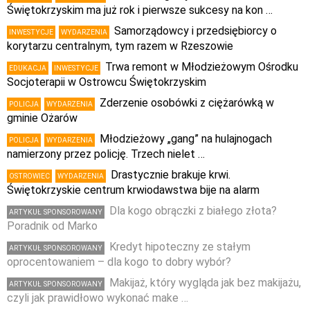
Świętokrzyskim ma już rok i pierwsze sukcesy na kon …
Samorządowcy i przedsiębiorcy o
INWESTYCJE
WYDARZENIA
korytarzu centralnym, tym razem w Rzeszowie
Trwa remont w Młodzieżowym Ośrodku
EDUKACJA
INWESTYCJE
Socjoterapii w Ostrowcu Świętokrzyskim
Zderzenie osobówki z ciężarówką w
POLICJA
WYDARZENIA
gminie Ożarów
Młodzieżowy „gang” na hulajnogach
POLICJA
WYDARZENIA
namierzony przez policję. Trzech nielet …
Drastycznie brakuje krwi.
OSTROWIEC
WYDARZENIA
Świętokrzyskie centrum krwiodawstwa bije na alarm
Dla kogo obrączki z białego złota?
ARTYKUŁ SPONSOROWANY
Poradnik od Marko
Kredyt hipoteczny ze stałym
ARTYKUŁ SPONSOROWANY
oprocentowaniem – dla kogo to dobry wybór?
Makijaż, który wygląda jak bez makijażu,
ARTYKUŁ SPONSOROWANY
czyli jak prawidłowo wykonać make …