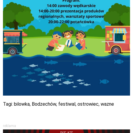
Tagi:
bilowka
,
Bodzechów
,
festiwal
,
ostrowiec
,
wazne
reklama