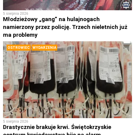
5 sierpnia 2026
Młodzieżowy „gang” na hulajnogach
namierzony przez policję. Trzech nieletnich już
ma problemy
OSTROWIEC
WYDARZENIA
5 sierpnia 2026
Drastycznie brakuje krwi. Świętokrzyskie
centrum krwiodawstwa bije na alarm