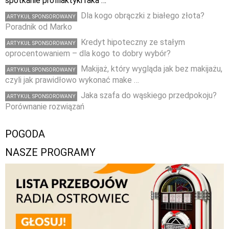
spotkanie profilaktyki raka …
Dla kogo obrączki z białego złota?
ARTYKUŁ SPONSOROWANY
Poradnik od Marko
Kredyt hipoteczny ze stałym
ARTYKUŁ SPONSOROWANY
oprocentowaniem – dla kogo to dobry wybór?
Makijaż, który wygląda jak bez makijażu,
ARTYKUŁ SPONSOROWANY
czyli jak prawidłowo wykonać make …
Jaka szafa do wąskiego przedpokoju?
ARTYKUŁ SPONSOROWANY
Porównanie rozwiązań
POGODA
NASZE PROGRAMY