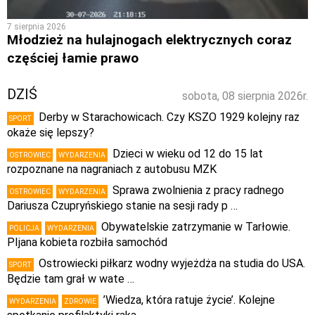
7 sierpnia 2026
Młodzież na hulajnogach elektrycznych coraz
częściej łamie prawo
DZIŚ
sobota, 08 sierpnia 2026r.
Derby w Starachowicach. Czy KSZO 1929 kolejny raz
SPORT
okaże się lepszy?
Dzieci w wieku od 12 do 15 lat
OSTROWIEC
WYDARZENIA
rozpoznane na nagraniach z autobusu MZK
Sprawa zwolnienia z pracy radnego
OSTROWIEC
WYDARZENIA
Dariusza Czupryńskiego stanie na sesji rady p …
Obywatelskie zatrzymanie w Tarłowie.
POLICJA
WYDARZENIA
PIjana kobieta rozbiła samochód
Ostrowiecki piłkarz wodny wyjeżdża na studia do USA.
SPORT
Będzie tam grał w wate …
’Wiedza, która ratuje życie’. Kolejne
WYDARZENIA
ZDROWIE