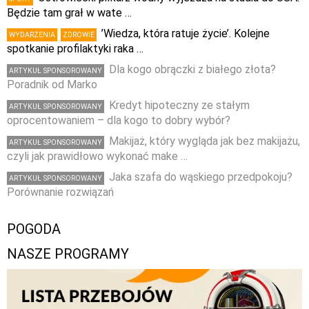
Będzie tam grał w wate …
’Wiedza, która ratuje życie’. Kolejne
WYDARZENIA
ZDROWIE
spotkanie profilaktyki raka …
Dla kogo obrączki z białego złota?
ARTYKUŁ SPONSOROWANY
Poradnik od Marko
Kredyt hipoteczny ze stałym
ARTYKUŁ SPONSOROWANY
oprocentowaniem – dla kogo to dobry wybór?
Makijaż, który wygląda jak bez makijażu,
ARTYKUŁ SPONSOROWANY
czyli jak prawidłowo wykonać make …
Jaka szafa do wąskiego przedpokoju?
ARTYKUŁ SPONSOROWANY
Porównanie rozwiązań
POGODA
NASZE PROGRAMY