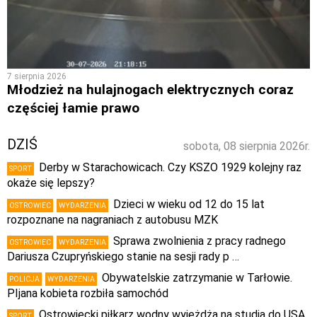
7 sierpnia 2026
Młodzież na hulajnogach elektrycznych coraz
częściej łamie prawo
DZIŚ
sobota, 08 sierpnia 2026r.
Derby w Starachowicach. Czy KSZO 1929 kolejny raz
SPORT
okaże się lepszy?
Dzieci w wieku od 12 do 15 lat
OSTROWIEC
WYDARZENIA
rozpoznane na nagraniach z autobusu MZK
Sprawa zwolnienia z pracy radnego
OSTROWIEC
WYDARZENIA
Dariusza Czupryńskiego stanie na sesji rady p …
Obywatelskie zatrzymanie w Tarłowie.
POLICJA
WYDARZENIA
PIjana kobieta rozbiła samochód
Ostrowiecki piłkarz wodny wyjeżdża na studia do USA.
SPORT