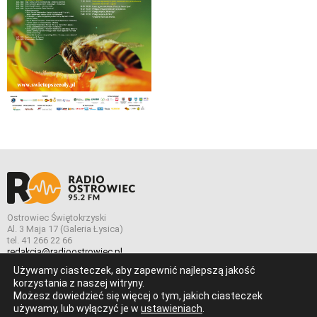
Ostrowiec Świętokrzyski
Al. 3 Maja 17 (Galeria Łysica)
tel. 41 266 22 66
redakcja@radioostrowiec.pl
Używamy ciasteczek, aby zapewnić najlepszą jakość
korzystania z naszej witryny.
Możesz dowiedzieć się więcej o tym, jakich ciasteczek
© Wszelkie prawa zastrzeżone. Radio Ostrowiec 2026 Radio
używamy, lub wyłączyć je w
ustawieniach
.
Ostrowiec.
Stworzone z
w
pogstudio.pl