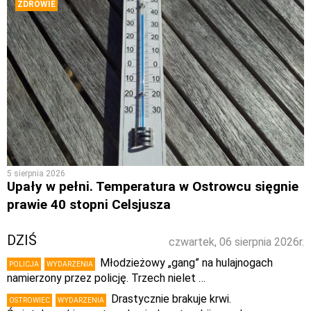
ZDROWIE
5 sierpnia 2026
Upały w pełni. Temperatura w Ostrowcu sięgnie
prawie 40 stopni Celsjusza
DZIŚ
czwartek, 06 sierpnia 2026r.
Młodzieżowy „gang” na hulajnogach
POLICJA
WYDARZENIA
namierzony przez policję. Trzech nielet …
Drastycznie brakuje krwi.
OSTROWIEC
WYDARZENIA