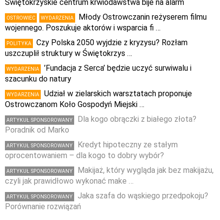
Świętokrzyskie centrum krwiodawstwa bije na alarm
Młody Ostrowczanin reżyserem filmu
OSTROWIEC
WYDARZENIA
wojennego. Poszukuje aktorów i wsparcia fi …
Czy Polska 2050 wyjdzie z kryzysu? Rozłam
POLITYKA
uszczuplił struktury w Świętokrzys …
’Fundacja z Serca’ będzie uczyć surwiwalu i
WYDARZENIA
szacunku do natury
Udział w zielarskich warsztatach proponuje
WYDARZENIA
Ostrowczanom Koło Gospodyń Miejski …
Dla kogo obrączki z białego złota?
ARTYKUŁ SPONSOROWANY
Poradnik od Marko
Kredyt hipoteczny ze stałym
ARTYKUŁ SPONSOROWANY
oprocentowaniem – dla kogo to dobry wybór?
Makijaż, który wygląda jak bez makijażu,
ARTYKUŁ SPONSOROWANY
czyli jak prawidłowo wykonać make …
Jaka szafa do wąskiego przedpokoju?
ARTYKUŁ SPONSOROWANY
Porównanie rozwiązań