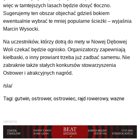
więc w tamtejszych lasach będzie dosyć tłoczno.
Sugerujemy ten obszar objechać gdzieś bokiem
ewentualnie wybrać te mniej popularne ścieżki – wyjaśnia
Marcin Wysocki.
Na uczestników, którzy dotrą do mety w Nowej Dębowej
Woli czekać będzie ognisko. Organizatorzy zapewniają
kiełbaski, o inny prowiant trzeba już zadbać samemu. Nie
zabraknie także stałych konkursów stowarzyszenia
Ostrower i atrakcyjnych nagród.
/sla/
Tagi:
gutwin
,
ostrower
,
ostrowiec
,
rajd rowerowy
,
wazne
reklama