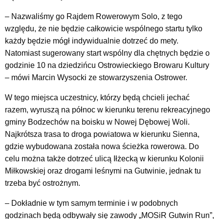
– Nazwaliśmy go Rajdem Rowerowym Solo, z tego
względu, że nie będzie całkowicie wspólnego startu tylko
każdy będzie mógł indywidualnie dotrzeć do mety.
Natomiast sugerowany start wspólny dla chętnych będzie o
godzinie 10 na dziedzińcu Ostrowieckiego Browaru Kultury
– mówi Marcin Wysocki ze stowarzyszenia Ostrower.
W tego miejsca uczestnicy, którzy będą chcieli jechać
razem, wyruszą na północ w kierunku terenu rekreacyjnego
gminy Bodzechów na boisku w Nowej Dębowej Woli.
Najkrótsza trasa to droga powiatowa w kierunku Sienna,
gdzie wybudowana została nowa ścieżka rowerowa. Do
celu można także dotrzeć ulicą Iłżecką w kierunku Kolonii
Miłkowskiej oraz drogami leśnymi na Gutwinie, jednak tu
trzeba być ostrożnym.
– Dokładnie w tym samym terminie i w podobnych
godzinach będą odbywały się zawody „MOSiR Gutwin Run”,