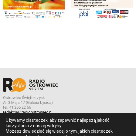
Ostrowiec Świętokrzyski
Al. 3 Maja 17 (Galeria Łysica)
tel. 41 266 22 66
redakcja@radioostrowiec.pl
Używamy ciasteczek, aby zapewnić najlepszą jakość
korzystania z naszej witryny.
Możesz dowiedzieć się więcej o tym, jakich ciasteczek
© Wszelkie prawa zastrzeżone. Radio Ostrowiec 2026 Radio