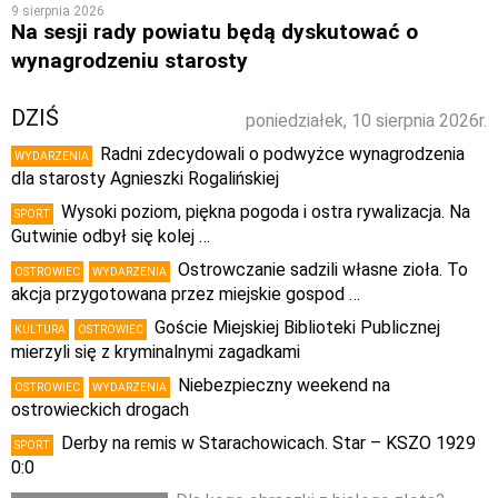
9 sierpnia 2026
Na sesji rady powiatu będą dyskutować o
wynagrodzeniu starosty
DZIŚ
poniedziałek, 10 sierpnia 2026r.
Radni zdecydowali o podwyżce wynagrodzenia
WYDARZENIA
dla starosty Agnieszki Rogalińskiej
Wysoki poziom, piękna pogoda i ostra rywalizacja. Na
SPORT
Gutwinie odbył się kolej …
Ostrowczanie sadzili własne zioła. To
OSTROWIEC
WYDARZENIA
akcja przygotowana przez miejskie gospod …
Goście Miejskiej Biblioteki Publicznej
KULTURA
OSTROWIEC
mierzyli się z kryminalnymi zagadkami
Niebezpieczny weekend na
OSTROWIEC
WYDARZENIA
ostrowieckich drogach
Derby na remis w Starachowicach. Star – KSZO 1929
SPORT
0:0