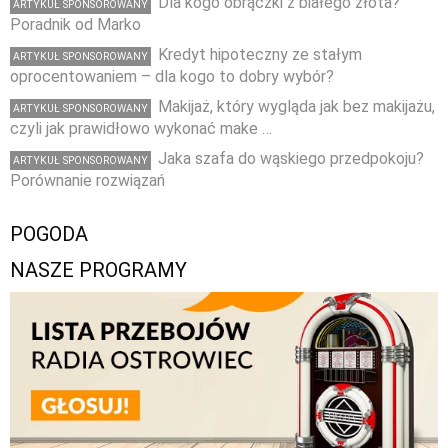
Dla kogo obrączki z białego złota?
ARTYKUŁ SPONSOROWANY
Poradnik od Marko
Kredyt hipoteczny ze stałym
ARTYKUŁ SPONSOROWANY
oprocentowaniem – dla kogo to dobry wybór?
Makijaż, który wygląda jak bez makijażu,
ARTYKUŁ SPONSOROWANY
czyli jak prawidłowo wykonać make …
Jaka szafa do wąskiego przedpokoju?
ARTYKUŁ SPONSOROWANY
Porównanie rozwiązań
POGODA
NASZE PROGRAMY