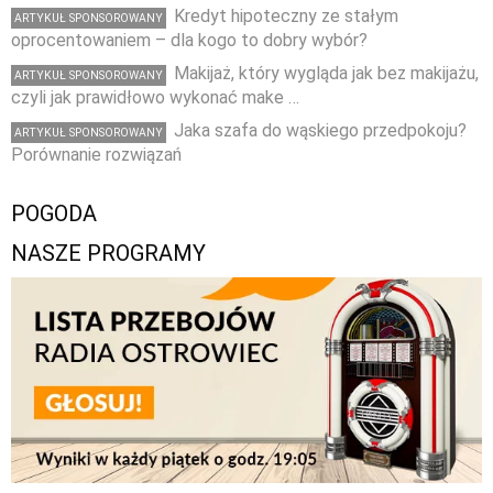
Kredyt hipoteczny ze stałym
ARTYKUŁ SPONSOROWANY
oprocentowaniem – dla kogo to dobry wybór?
Makijaż, który wygląda jak bez makijażu,
ARTYKUŁ SPONSOROWANY
czyli jak prawidłowo wykonać make …
Jaka szafa do wąskiego przedpokoju?
ARTYKUŁ SPONSOROWANY
Porównanie rozwiązań
POGODA
NASZE PROGRAMY