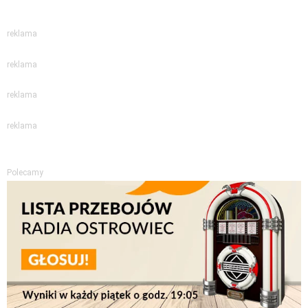
reklama
reklama
reklama
reklama
Polecamy