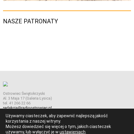
NASZE PATRONATY
Ostrowiec Świętokrzyski
Al. 3 Maja 17 (Galeria Łysica)
tel. 41 266 22 66
redakcja@radioostrowiec.pl
Używamy ciasteczek, aby zapewnić najlepszą jakość
korzystania z naszej witryny.
Możesz dowiedzieć się więcej o tym, jakich ciasteczek
© Wszelkie prawa zastrzeżone. Radio Ostrowiec 2026 Radio
używamy, lub wyłączyć je w
ustawieniach
.