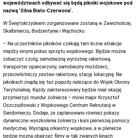
województwach odbywać się będą pikniki wojskowe pod
nazwą 'Silna Biało-Czerwona’.
W Świętokrzyskiem zorganizowane zostaną w Zawichoście,
Skalbmierzu, Bodzentynie i Wąchocku.
– Na uczestników pikników czekają tam liczne atrakcje
między innymi pokaz sprzętu wojskowego. Będzie można
zobaczyć czołg, samobieżną wyrzutnię rakietową,
transporter opancerzony, samobieżny moździerz,
przeciwlotniczy zestaw rakietowy, stację lokacyjną. Na
piknikach znajdą się też pojazdy należące do Wojsk Obrony
Terytorialnej. Każdy zainteresowany będzie miał okazję
przymierzyć mundur żołnierza – mówi major Krzysztof
Oszczudłowski z Wojskowego Centrum Rekrutacji w
Sandomierzu. Dodaje, że zaplanowano również pokazy
dynamiczne wyszkolenia żołnierzy i kurs pierwszej pomocy
medycznej. Wystąpią orkiestry wojskowe, a w plenerze
będzie można obejrzeć filmy w tak zwanych kinach