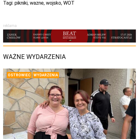
Tagi:
pikniki
,
wazne
,
wojsko
,
WOT
reklama
WAŻNE WYDARZENIA
OSTROWIEC
WYDARZENIA