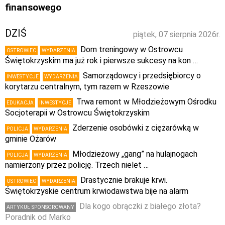
finansowego
DZIŚ
piątek, 07 sierpnia 2026r.
Dom treningowy w Ostrowcu
OSTROWIEC
WYDARZENIA
Świętokrzyskim ma już rok i pierwsze sukcesy na kon …
Samorządowcy i przedsiębiorcy o
INWESTYCJE
WYDARZENIA
korytarzu centralnym, tym razem w Rzeszowie
Trwa remont w Młodzieżowym Ośrodku
EDUKACJA
INWESTYCJE
Socjoterapii w Ostrowcu Świętokrzyskim
Zderzenie osobówki z ciężarówką w
POLICJA
WYDARZENIA
gminie Ożarów
Młodzieżowy „gang” na hulajnogach
POLICJA
WYDARZENIA
namierzony przez policję. Trzech nielet …
Drastycznie brakuje krwi.
OSTROWIEC
WYDARZENIA
Świętokrzyskie centrum krwiodawstwa bije na alarm
Dla kogo obrączki z białego złota?
ARTYKUŁ SPONSOROWANY
Poradnik od Marko