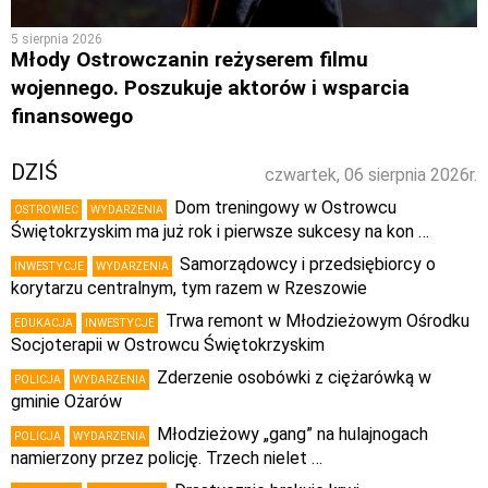
5 sierpnia 2026
Młody Ostrowczanin reżyserem filmu
wojennego. Poszukuje aktorów i wsparcia
finansowego
DZIŚ
czwartek, 06 sierpnia 2026r.
Dom treningowy w Ostrowcu
OSTROWIEC
WYDARZENIA
Świętokrzyskim ma już rok i pierwsze sukcesy na kon …
Samorządowcy i przedsiębiorcy o
INWESTYCJE
WYDARZENIA
korytarzu centralnym, tym razem w Rzeszowie
Trwa remont w Młodzieżowym Ośrodku
EDUKACJA
INWESTYCJE
Socjoterapii w Ostrowcu Świętokrzyskim
Zderzenie osobówki z ciężarówką w
POLICJA
WYDARZENIA
gminie Ożarów
Młodzieżowy „gang” na hulajnogach
POLICJA
WYDARZENIA
namierzony przez policję. Trzech nielet …