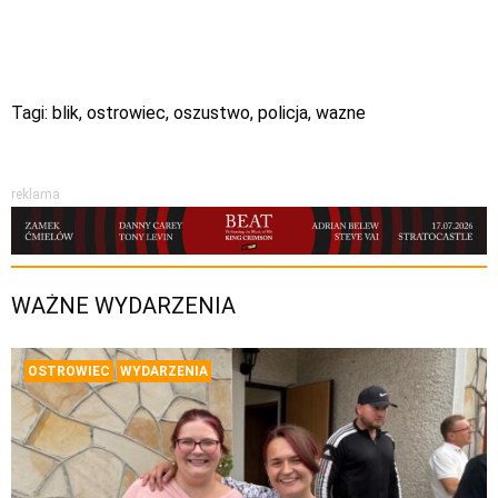
Tagi:
blik
,
ostrowiec
,
oszustwo
,
policja
,
wazne
reklama
WAŻNE WYDARZENIA
OSTROWIEC
WYDARZENIA