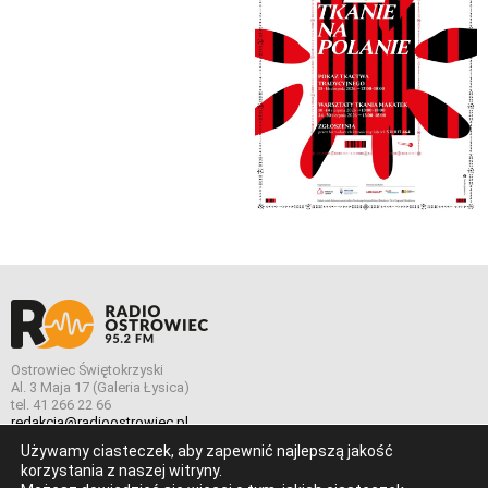
Ostrowiec Świętokrzyski
Al. 3 Maja 17 (Galeria Łysica)
tel. 41 266 22 66
redakcja@radioostrowiec.pl
Używamy ciasteczek, aby zapewnić najlepszą jakość
korzystania z naszej witryny.