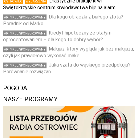
Drastycznie brakuje krwi.
OSTROWIEC
WYDARZENIA
Świętokrzyskie centrum krwiodawstwa bije na alarm
Dla kogo obrączki z białego złota?
ARTYKUŁ SPONSOROWANY
Poradnik od Marko
Kredyt hipoteczny ze stałym
ARTYKUŁ SPONSOROWANY
oprocentowaniem – dla kogo to dobry wybór?
Makijaż, który wygląda jak bez makijażu,
ARTYKUŁ SPONSOROWANY
czyli jak prawidłowo wykonać make …
Jaka szafa do wąskiego przedpokoju?
ARTYKUŁ SPONSOROWANY
Porównanie rozwiązań
POGODA
NASZE PROGRAMY