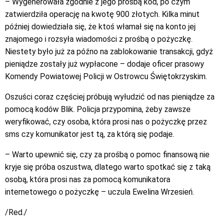
– Wygenerowała zgodnie z jego prośbą kod, po czym
zatwierdziła operację na kwotę 900 złotych. Kilka minut
później dowiedziała się, że ktoś włamał się na konto jej
znajomego i rozsyła wiadomości z prośbą o pożyczkę.
Niestety było już za późno na zablokowanie transakcji, gdyż
pieniądze zostały już wypłacone – dodaje oficer prasowy
Komendy Powiatowej Policji w Ostrowcu Świętokrzyskim.
Oszuści coraz częściej próbują wyłudzić od nas pieniądze za
pomocą kodów Blik. Policja przypomina, żeby zawsze
weryfikować, czy osoba, która prosi nas o pożyczkę przez
sms czy komunikator jest tą, za którą się podaje.
– Warto upewnić się, czy za prośbą o pomoc finansową nie
kryje się próba oszustwa, dlatego warto spotkać się z taką
osobą, która prosi nas za pomocą komunikatora
internetowego o pożyczkę – uczula Ewelina Wrzesień.
/Red./