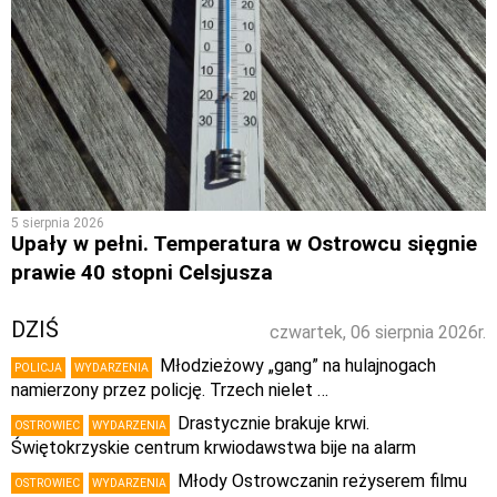
5 sierpnia 2026
Upały w pełni. Temperatura w Ostrowcu sięgnie
prawie 40 stopni Celsjusza
DZIŚ
czwartek, 06 sierpnia 2026r.
Młodzieżowy „gang” na hulajnogach
POLICJA
WYDARZENIA
namierzony przez policję. Trzech nielet …
Drastycznie brakuje krwi.
OSTROWIEC
WYDARZENIA
Świętokrzyskie centrum krwiodawstwa bije na alarm
Młody Ostrowczanin reżyserem filmu
OSTROWIEC
WYDARZENIA