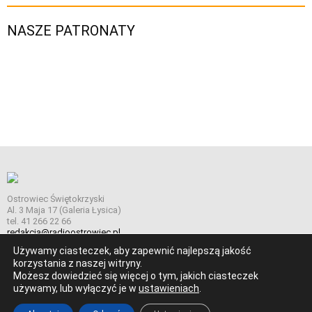
NASZE PATRONATY
Ostrowiec Świętokrzyski
Al. 3 Maja 17 (Galeria Łysica)
tel. 41 266 22 66
redakcja@radioostrowiec.pl
Używamy ciasteczek, aby zapewnić najlepszą jakość
korzystania z naszej witryny.
Możesz dowiedzieć się więcej o tym, jakich ciasteczek
© Wszelkie prawa zastrzeżone. Radio Ostrowiec 2026 Radio
używamy, lub wyłączyć je w
ustawieniach
.
Ostrowiec.
Stworzone z
w
pogstudio.pl