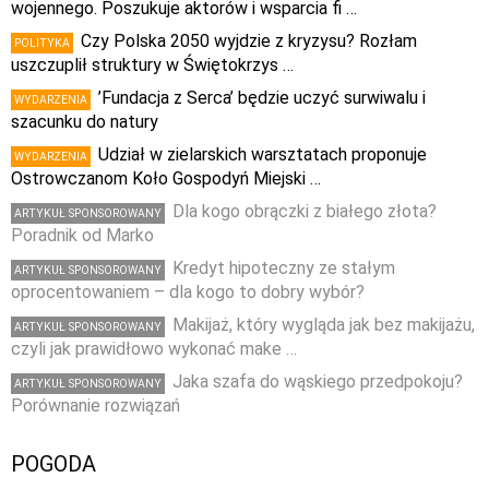
wojennego. Poszukuje aktorów i wsparcia fi …
Czy Polska 2050 wyjdzie z kryzysu? Rozłam
POLITYKA
uszczuplił struktury w Świętokrzys …
’Fundacja z Serca’ będzie uczyć surwiwalu i
WYDARZENIA
szacunku do natury
Udział w zielarskich warsztatach proponuje
WYDARZENIA
Ostrowczanom Koło Gospodyń Miejski …
Dla kogo obrączki z białego złota?
ARTYKUŁ SPONSOROWANY
Poradnik od Marko
Kredyt hipoteczny ze stałym
ARTYKUŁ SPONSOROWANY
oprocentowaniem – dla kogo to dobry wybór?
Makijaż, który wygląda jak bez makijażu,
ARTYKUŁ SPONSOROWANY
czyli jak prawidłowo wykonać make …
Jaka szafa do wąskiego przedpokoju?
ARTYKUŁ SPONSOROWANY
Porównanie rozwiązań
POGODA