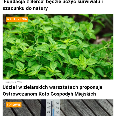
’Fundacja z Serca’ będzie uczyć surwiwalu i
szacunku do natury
WYDARZENIA
5 sierpnia 2026
Udział w zielarskich warsztatach proponuje
Ostrowczanom Koło Gospodyń Miejskich
ZDROWIE