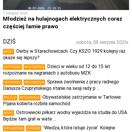
7 sierpnia 2026
Młodzież na hulajnogach elektrycznych coraz
częściej łamie prawo
DZIŚ
sobota, 08 sierpnia 2026r.
Derby w Starachowicach. Czy KSZO 1929 kolejny raz
SPORT
okaże się lepszy?
Dzieci w wieku od 12 do 15 lat
OSTROWIEC
WYDARZENIA
rozpoznane na nagraniach z autobusu MZK
Sprawa zwolnienia z pracy radnego
OSTROWIEC
WYDARZENIA
Dariusza Czupryńskiego stanie na sesji rady p …
Obywatelskie zatrzymanie w Tarłowie.
POLICJA
WYDARZENIA
PIjana kobieta rozbiła samochód
Ostrowiecki piłkarz wodny wyjeżdża na studia do USA.
SPORT
Będzie tam grał w wate …
’Wiedza, która ratuje życie’. Kolejne
WYDARZENIA
ZDROWIE