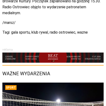
Browarze Kultury. Początek zaplanowano na godzinę 15.30.
Radio Ostrowiec objęło to wydarzenie patronatem
medialnym.
/marsz/
Tagi:
gala sportu
,
klub rywal
,
radio ostrowiec
,
wazne
reklama
WAŻNE WYDARZENIA
SPORT