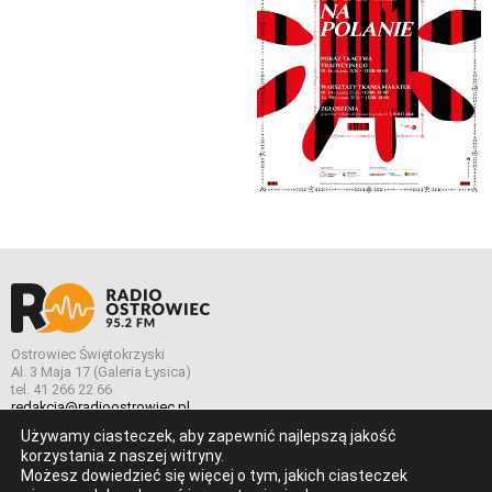
Ostrowiec Świętokrzyski
Al. 3 Maja 17 (Galeria Łysica)
tel. 41 266 22 66
redakcja@radioostrowiec.pl
Używamy ciasteczek, aby zapewnić najlepszą jakość
korzystania z naszej witryny.
Możesz dowiedzieć się więcej o tym, jakich ciasteczek
© Wszelkie prawa zastrzeżone. Radio Ostrowiec 2026 Radio