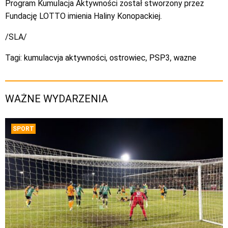
Program Kumulacja Aktywności został stworzony przez
Fundację LOTTO imienia Haliny Konopackiej.
/SLA/
Tagi:
kumulacvja aktywności
,
ostrowiec
,
PSP3
,
wazne
WAŻNE WYDARZENIA
SPORT