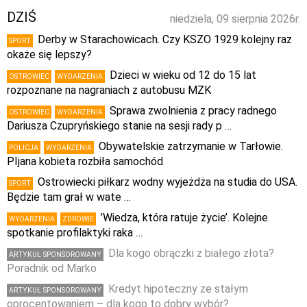
DZIŚ
niedziela, 09 sierpnia 2026r.
Derby w Starachowicach. Czy KSZO 1929 kolejny raz
SPORT
okaże się lepszy?
Dzieci w wieku od 12 do 15 lat
OSTROWIEC
WYDARZENIA
rozpoznane na nagraniach z autobusu MZK
Sprawa zwolnienia z pracy radnego
OSTROWIEC
WYDARZENIA
Dariusza Czupryńskiego stanie na sesji rady p …
Obywatelskie zatrzymanie w Tarłowie.
POLICJA
WYDARZENIA
PIjana kobieta rozbiła samochód
Ostrowiecki piłkarz wodny wyjeżdża na studia do USA.
SPORT
Będzie tam grał w wate …
’Wiedza, która ratuje życie’. Kolejne
WYDARZENIA
ZDROWIE
spotkanie profilaktyki raka …
Dla kogo obrączki z białego złota?
ARTYKUŁ SPONSOROWANY
Poradnik od Marko
Kredyt hipoteczny ze stałym
ARTYKUŁ SPONSOROWANY
oprocentowaniem – dla kogo to dobry wybór?