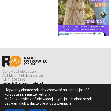
Ostrowiec Świętokrzyski
Al. 3 Maja 17 (Galeria Łysica)
tel. 41 266 22 66
redakcja@radioostrowiec.pl
Używamy ciasteczek, aby zapewnić najlepszą jakość
korzystania z naszej witryny.
Możesz dowiedzieć się więcej o tym, jakich ciasteczek
© Wszelkie prawa zastrzeżone. Radio Ostrowiec 2026 Radio
używamy, lub wyłączyć je w
ustawieniach
.
Ostrowiec.
Stworzone z
w
pogstudio.pl