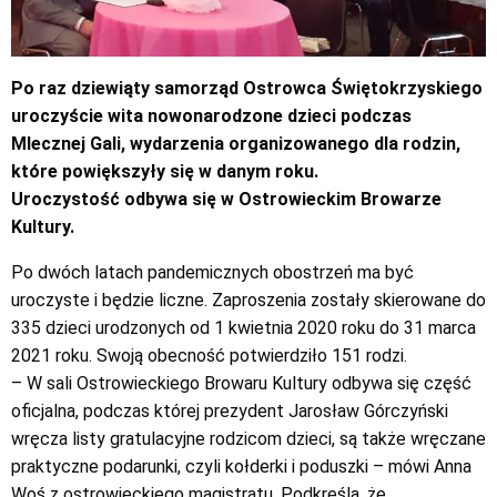
Po raz dziewiąty samorząd Ostrowca Świętokrzyskiego
uroczyście wita nowonarodzone dzieci podczas
Mlecznej Gali, wydarzenia organizowanego dla rodzin,
które powiększyły się w danym roku.
Uroczystość odbywa się w Ostrowieckim Browarze
Kultury.
Po dwóch latach pandemicznych obostrzeń ma być
uroczyste i będzie liczne. Zaproszenia zostały skierowane do
335 dzieci urodzonych od 1 kwietnia 2020 roku do 31 marca
2021 roku. Swoją obecność potwierdziło 151 rodzi.
– W sali Ostrowieckiego Browaru Kultury odbywa się część
oficjalna, podczas której prezydent Jarosław Górczyński
wręcza listy gratulacyjne rodzicom dzieci, są także wręczane
praktyczne podarunki, czyli kołderki i poduszki – mówi Anna
Woś z ostrowieckiego magistratu. Podkreśla, że