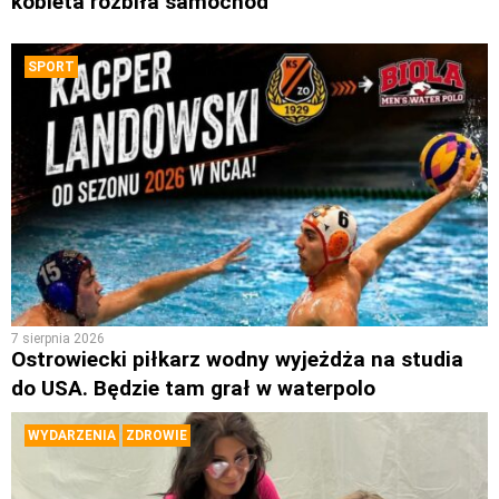
kobieta rozbiła samochód
SPORT
7 sierpnia 2026
Ostrowiecki piłkarz wodny wyjeżdża na studia
do USA. Będzie tam grał w waterpolo
WYDARZENIA
ZDROWIE