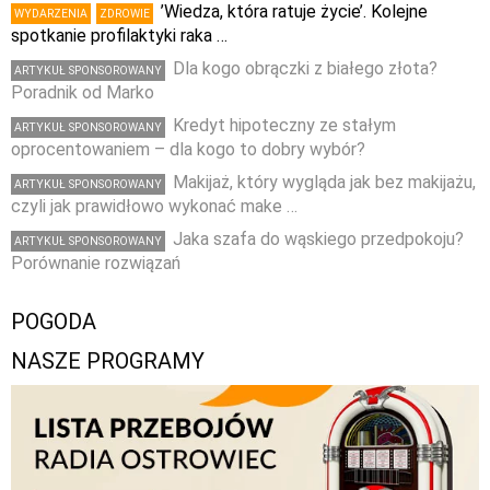
’Wiedza, która ratuje życie’. Kolejne
WYDARZENIA
ZDROWIE
spotkanie profilaktyki raka …
Dla kogo obrączki z białego złota?
ARTYKUŁ SPONSOROWANY
Poradnik od Marko
Kredyt hipoteczny ze stałym
ARTYKUŁ SPONSOROWANY
oprocentowaniem – dla kogo to dobry wybór?
Makijaż, który wygląda jak bez makijażu,
ARTYKUŁ SPONSOROWANY
czyli jak prawidłowo wykonać make …
Jaka szafa do wąskiego przedpokoju?
ARTYKUŁ SPONSOROWANY
Porównanie rozwiązań
POGODA
NASZE PROGRAMY