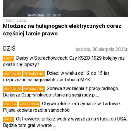
7 sierpnia 2026
Młodzież na hulajnogach elektrycznych coraz
częściej łamie prawo
DZIŚ
sobota, 08 sierpnia 2026r.
Derby w Starachowicach. Czy KSZO 1929 kolejny raz
SPORT
okaże się lepszy?
Dzieci w wieku od 12 do 15 lat
OSTROWIEC
WYDARZENIA
rozpoznane na nagraniach z autobusu MZK
Sprawa zwolnienia z pracy radnego
OSTROWIEC
WYDARZENIA
Dariusza Czupryńskiego stanie na sesji rady p …
Obywatelskie zatrzymanie w Tarłowie.
POLICJA
WYDARZENIA
PIjana kobieta rozbiła samochód
Ostrowiecki piłkarz wodny wyjeżdża na studia do USA.
SPORT
Będzie tam grał w wate …