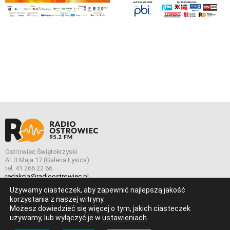
Ostrowiec Świętokrzyski
Al. 3 Maja 17 (Galeria Łysica)
tel. 41 266 22 66
redakcja@radioostrowiec.pl
Używamy ciasteczek, aby zapewnić najlepszą jakość
korzystania z naszej witryny.
Możesz dowiedzieć się więcej o tym, jakich ciasteczek
© Wszelkie prawa zastrzeżone. Radio Ostrowiec 2026 Radio
używamy, lub wyłączyć je w
ustawieniach
.
Ostrowiec.
Stworzone z
w
pogstudio.pl