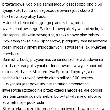
przetargowej udało się samorządowi oszczędzić około 50
tysięcy złotych, a do zagospodarowania jest około 3
hektarów przy ulicy Laski.
– Jest to teren istniejącego placu zabaw, mocno
wyeksploatowanego. W skład nowej strefy wchodzić będzie
skatepark, siłownia zewnętrza, a także nowy plac zabaw.
Powstaną także alejki spacerowe, planujemy tam nasadzenia
roślin, między innymi miododajnych i stworzenie łąki kwietnej
– wylicza.
Burmistrz Łodej przypomina, że samorząd na wybudowanie
strefy rekreacji otrzymał dofinansowanie w wysokości pół
miliona złotych z Ministerstwa Sportu i Turystyki, a całe
zadanie kosztować będzie około miliona 300 tysięcy.
– Wydatek jest poważny, ale to długo oczekiwana
inwestycja szczególnie przez dzieci i młodzież, ale dorośli
też tam znajdą coś dla siebie, bo pytali właśnie o siłownię
zewnętrzną – podkreśla.
Strefa rekreacji ze skateparkiem ma być gotowa jeszcze w