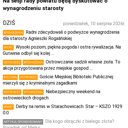
Na sesji rady powiatu będą dyskutować o
wynagrodzeniu starosty
DZIŚ
poniedziałek, 10 sierpnia 2026r.
Radni zdecydowali o podwyżce wynagrodzenia
WYDARZENIA
dla starosty Agnieszki Rogalińskiej
Wysoki poziom, piękna pogoda i ostra rywalizacja. Na
SPORT
Gutwinie odbył się kolej …
Ostrowczanie sadzili własne zioła. To
OSTROWIEC
WYDARZENIA
akcja przygotowana przez miejskie gospod …
Goście Miejskiej Biblioteki Publicznej
KULTURA
OSTROWIEC
mierzyli się z kryminalnymi zagadkami
Niebezpieczny weekend na
OSTROWIEC
WYDARZENIA
ostrowieckich drogach
Derby na remis w Starachowicach. Star – KSZO 1929
SPORT
0:0
Dla kogo obrączki z białego złota?
ARTYKUŁ SPONSOROWANY
Poradnik od Marko