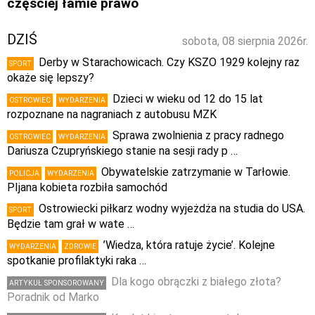
częściej łamie prawo
DZIŚ
sobota, 08 sierpnia 2026r.
Derby w Starachowicach. Czy KSZO 1929 kolejny raz
SPORT
okaże się lepszy?
Dzieci w wieku od 12 do 15 lat
OSTROWIEC
WYDARZENIA
rozpoznane na nagraniach z autobusu MZK
Sprawa zwolnienia z pracy radnego
OSTROWIEC
WYDARZENIA
Dariusza Czupryńskiego stanie na sesji rady p …
Obywatelskie zatrzymanie w Tarłowie.
POLICJA
WYDARZENIA
PIjana kobieta rozbiła samochód
Ostrowiecki piłkarz wodny wyjeżdża na studia do USA.
SPORT
Będzie tam grał w wate …
’Wiedza, która ratuje życie’. Kolejne
WYDARZENIA
ZDROWIE
spotkanie profilaktyki raka …
Dla kogo obrączki z białego złota?
ARTYKUŁ SPONSOROWANY
Poradnik od Marko