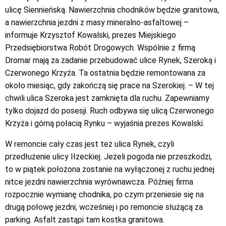
ulicę Siennieńską. Nawierzchnia chodników będzie granitowa,
a nawierzchnia jezdni z masy mineralno-asfaltowej –
informuje Krzysztof Kowalski, prezes Miejskiego
Przedsiębiorstwa Robót Drogowych. Wspólnie z firmą
Dromar mają za zadanie przebudować ulice Rynek, Szeroką i
Czerwonego Krzyża. Ta ostatnia będzie remontowana za
około miesiąc, gdy zakończą się prace na Szerokiej. – W tej
chwili ulica Szeroka jest zamknięta dla ruchu. Zapewniamy
tylko dojazd do posesji. Ruch odbywa się ulicą Czerwonego
Krzyża i górną połacią Rynku – wyjaśnia prezes Kowalski.
W remoncie cały czas jest też ulica Rynek, czyli
przedłużenie ulicy Iłżeckiej. Jeżeli pogoda nie przeszkodzi,
to w piątek położona zostanie na wyłączonej z ruchu jednej
nitce jezdni nawierzchnia wyrównawcza. Później firma
rozpocznie wymianę chodnika, po czym przeniesie się na
drugą połowę jezdni, wcześniej i po remoncie służącą za
parking. Asfalt zastąpi tam kostka granitowa.