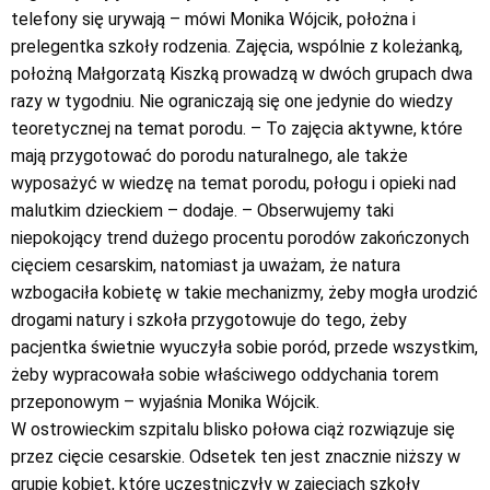
telefony się urywają – mówi Monika Wójcik, położna i
prelegentka szkoły rodzenia. Zajęcia, wspólnie z koleżanką,
położną Małgorzatą Kiszką prowadzą w dwóch grupach dwa
razy w tygodniu. Nie ograniczają się one jedynie do wiedzy
teoretycznej na temat porodu. – To zajęcia aktywne, które
mają przygotować do porodu naturalnego, ale także
wyposażyć w wiedzę na temat porodu, połogu i opieki nad
malutkim dzieckiem – dodaje. – Obserwujemy taki
niepokojący trend dużego procentu porodów zakończonych
cięciem cesarskim, natomiast ja uważam, że natura
wzbogaciła kobietę w takie mechanizmy, żeby mogła urodzić
drogami natury i szkoła przygotowuje do tego, żeby
pacjentka świetnie wyuczyła sobie poród, przede wszystkim,
żeby wypracowała sobie właściwego oddychania torem
przeponowym – wyjaśnia Monika Wójcik.
W ostrowieckim szpitalu blisko połowa ciąż rozwiązuje się
przez cięcie cesarskie. Odsetek ten jest znacznie niższy w
grupie kobiet, które uczestniczyły w zajęciach szkoły