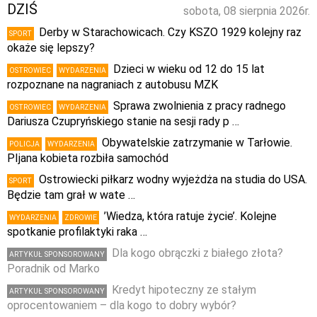
DZIŚ
sobota, 08 sierpnia 2026r.
Derby w Starachowicach. Czy KSZO 1929 kolejny raz
SPORT
okaże się lepszy?
Dzieci w wieku od 12 do 15 lat
OSTROWIEC
WYDARZENIA
rozpoznane na nagraniach z autobusu MZK
Sprawa zwolnienia z pracy radnego
OSTROWIEC
WYDARZENIA
Dariusza Czupryńskiego stanie na sesji rady p …
Obywatelskie zatrzymanie w Tarłowie.
POLICJA
WYDARZENIA
PIjana kobieta rozbiła samochód
Ostrowiecki piłkarz wodny wyjeżdża na studia do USA.
SPORT
Będzie tam grał w wate …
’Wiedza, która ratuje życie’. Kolejne
WYDARZENIA
ZDROWIE
spotkanie profilaktyki raka …
Dla kogo obrączki z białego złota?
ARTYKUŁ SPONSOROWANY
Poradnik od Marko
Kredyt hipoteczny ze stałym
ARTYKUŁ SPONSOROWANY
oprocentowaniem – dla kogo to dobry wybór?