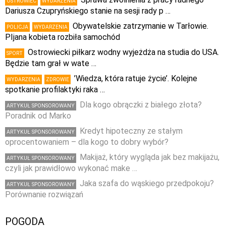
OSTROWIEC
WYDARZENIA
Dariusza Czupryńskiego stanie na sesji rady p …
Obywatelskie zatrzymanie w Tarłowie.
POLICJA
WYDARZENIA
PIjana kobieta rozbiła samochód
Ostrowiecki piłkarz wodny wyjeżdża na studia do USA.
SPORT
Będzie tam grał w wate …
’Wiedza, która ratuje życie’. Kolejne
WYDARZENIA
ZDROWIE
spotkanie profilaktyki raka …
Dla kogo obrączki z białego złota?
ARTYKUŁ SPONSOROWANY
Poradnik od Marko
Kredyt hipoteczny ze stałym
ARTYKUŁ SPONSOROWANY
oprocentowaniem – dla kogo to dobry wybór?
Makijaż, który wygląda jak bez makijażu,
ARTYKUŁ SPONSOROWANY
czyli jak prawidłowo wykonać make …
Jaka szafa do wąskiego przedpokoju?
ARTYKUŁ SPONSOROWANY
Porównanie rozwiązań
POGODA