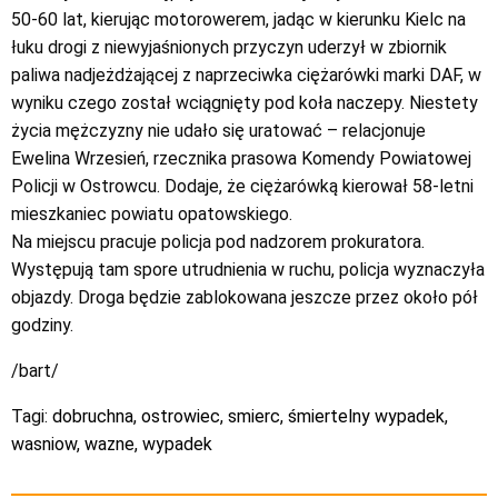
50-60 lat, kierując motorowerem, jadąc w kierunku Kielc na
łuku drogi z niewyjaśnionych przyczyn uderzył w zbiornik
paliwa nadjeżdżającej z naprzeciwka ciężarówki marki DAF, w
wyniku czego został wciągnięty pod koła naczepy. Niestety
życia mężczyzny nie udało się uratować – relacjonuje
Ewelina Wrzesień, rzecznika prasowa Komendy Powiatowej
Policji w Ostrowcu. Dodaje, że ciężarówką kierował 58-letni
mieszkaniec powiatu opatowskiego.
Na miejscu pracuje policja pod nadzorem prokuratora.
Występują tam spore utrudnienia w ruchu, policja wyznaczyła
objazdy. Droga będzie zablokowana jeszcze przez około pół
godziny.
/bart/
Tagi:
dobruchna
,
ostrowiec
,
smierc
,
śmiertelny wypadek
,
wasniow
,
wazne
,
wypadek