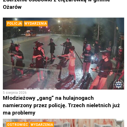
Ożarów
POLICJA
WYDARZENIA
5 sierpnia 2026
Młodzieżowy „gang” na hulajnogach
namierzony przez policję. Trzech nieletnich już
ma problemy
OSTROWIEC
WYDARZENIA