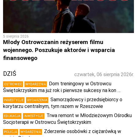
5 sierpnia 2026
Młody Ostrowczanin reżyserem filmu
wojennego. Poszukuje aktorów i wsparcia
finansowego
DZIŚ
czwartek, 06 sierpnia 2026r.
Dom treningowy w Ostrowcu
OSTROWIEC
WYDARZENIA
Świętokrzyskim ma już rok i pierwsze sukcesy na kon …
Samorządowcy i przedsiębiorcy o
INWESTYCJE
WYDARZENIA
korytarzu centralnym, tym razem w Rzeszowie
Trwa remont w Młodzieżowym Ośrodku
EDUKACJA
INWESTYCJE
Socjoterapii w Ostrowcu Świętokrzyskim
Zderzenie osobówki z ciężarówką w
POLICJA
WYDARZENIA