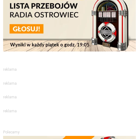
reklama
reklama
reklama
reklama
Polecamy