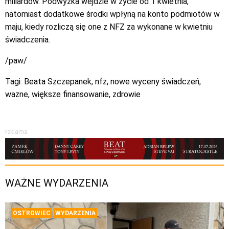
miliardów. Podwyżka wejdzie w życie od 1 kwietnia,
natomiast dodatkowe środki wpłyną na konto podmiotów w
maju, kiedy rozliczą się one z NFZ za wykonane w kwietniu
świadczenia.
/paw/
Tagi:
Beata Szczepanek
,
nfz
,
nowe wyceny świadczeń
,
wazne
,
większe finansowanie
,
zdrowie
reklama
WAŻNE WYDARZENIA
OSTROWIEC
WYDARZENIA