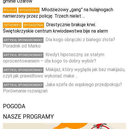
gminie Ożarów
Młodzieżowy „gang” na hulajnogach
POLICJA
WYDARZENIA
namierzony przez policję. Trzech nielet …
Drastycznie brakuje krwi.
OSTROWIEC
WYDARZENIA
Świętokrzyskie centrum krwiodawstwa bije na alarm
Dla kogo obrączki z białego złota?
ARTYKUŁ SPONSOROWANY
Poradnik od Marko
Kredyt hipoteczny ze stałym
ARTYKUŁ SPONSOROWANY
oprocentowaniem – dla kogo to dobry wybór?
Makijaż, który wygląda jak bez makijażu,
ARTYKUŁ SPONSOROWANY
czyli jak prawidłowo wykonać make …
Jaka szafa do wąskiego przedpokoju?
ARTYKUŁ SPONSOROWANY
Porównanie rozwiązań
POGODA
NASZE PROGRAMY