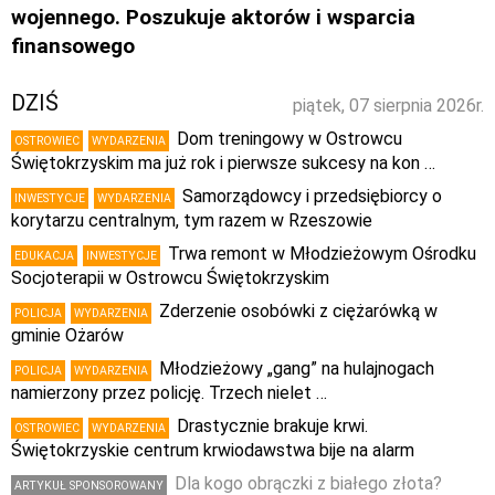
wojennego. Poszukuje aktorów i wsparcia
finansowego
DZIŚ
piątek, 07 sierpnia 2026r.
Dom treningowy w Ostrowcu
OSTROWIEC
WYDARZENIA
Świętokrzyskim ma już rok i pierwsze sukcesy na kon …
Samorządowcy i przedsiębiorcy o
INWESTYCJE
WYDARZENIA
korytarzu centralnym, tym razem w Rzeszowie
Trwa remont w Młodzieżowym Ośrodku
EDUKACJA
INWESTYCJE
Socjoterapii w Ostrowcu Świętokrzyskim
Zderzenie osobówki z ciężarówką w
POLICJA
WYDARZENIA
gminie Ożarów
Młodzieżowy „gang” na hulajnogach
POLICJA
WYDARZENIA
namierzony przez policję. Trzech nielet …
Drastycznie brakuje krwi.
OSTROWIEC
WYDARZENIA
Świętokrzyskie centrum krwiodawstwa bije na alarm
Dla kogo obrączki z białego złota?
ARTYKUŁ SPONSOROWANY