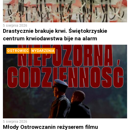
5 sierpnia 2026
Drastycznie brakuje krwi. Świętokrzyskie
centrum krwiodawstwa bije na alarm
OSTROWIEC
WYDARZENIA
5 sierpnia 2026
Młody Ostrowczanin reżyserem filmu