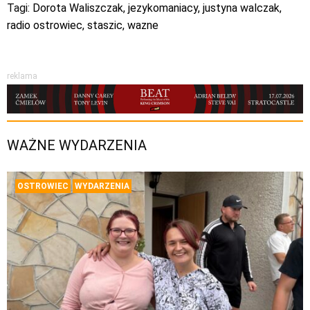
Tagi:
Dorota Waliszczak
,
jezykomaniacy
,
justyna walczak
,
radio ostrowiec
,
staszic
,
wazne
reklama
WAŻNE WYDARZENIA
OSTROWIEC
WYDARZENIA