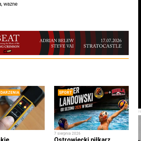
a
,
wazne
DARZENIA
SPORT
r
7 sierpnia 2026
kie
Ostrowiecki piłkarz