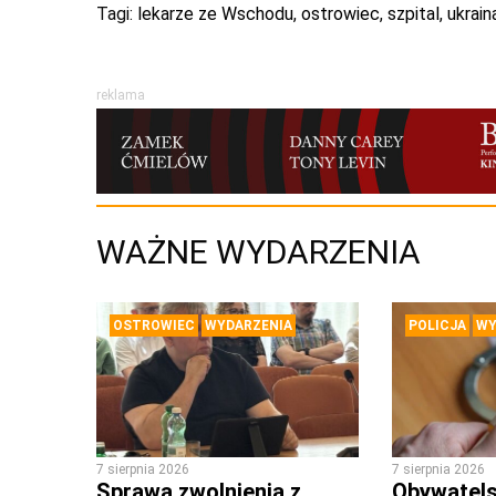
Tagi:
lekarze ze Wschodu
,
ostrowiec
,
szpital
,
ukrain
reklama
WAŻNE WYDARZENIA
OSTROWIEC
WYDARZENIA
POLICJA
WY
7 sierpnia 2026
7 sierpnia 2026
Sprawa zwolnienia z
Obywatels