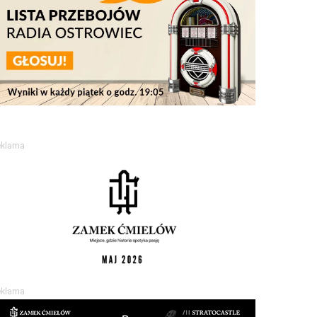
eklama
eklama