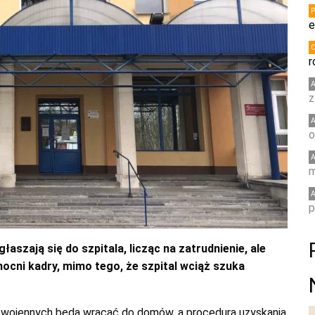
e
r
z
o
m
p
aszają się do szpitala, licząc na zatrudnienie, ale
mocni kadry, mimo tego, że szpital wciąż szuka
ń wojennych będą wracać do domów, a procedura uzyskania