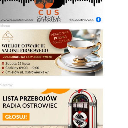
eklama
olecamy