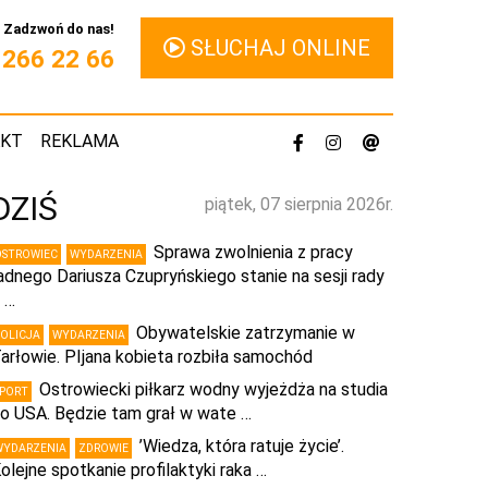
Zadzwoń do nas!
SŁUCHAJ ONLINE
1 266 22 66
AKT
REKLAMA
DZIŚ
piątek, 07 sierpnia 2026r.
Sprawa zwolnienia z pracy
OSTROWIEC
WYDARZENIA
adnego Dariusza Czupryńskiego stanie na sesji rady
 …
Obywatelskie zatrzymanie w
POLICJA
WYDARZENIA
arłowie. PIjana kobieta rozbiła samochód
Ostrowiecki piłkarz wodny wyjeżdża na studia
SPORT
o USA. Będzie tam grał w wate …
’Wiedza, która ratuje życie’.
WYDARZENIA
ZDROWIE
olejne spotkanie profilaktyki raka …