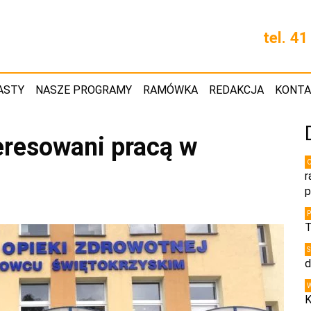
tel. 4
ASTY
NASZE PROGRAMY
RAMÓWKA
REDAKCJA
KONT
teresowani pracą w
r
p
T
d
K