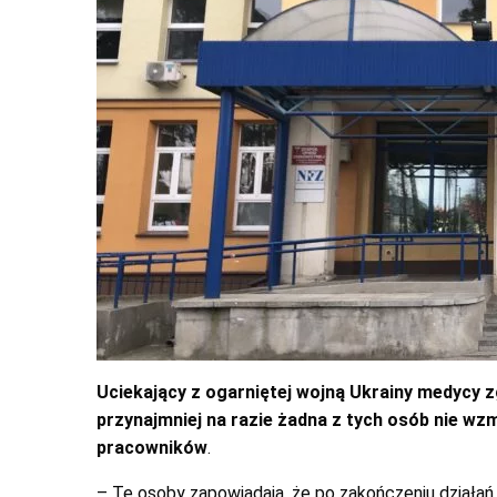
Uciekający z ogarniętej wojną Ukrainy medycy zgł
przynajmniej na razie żadna z tych osób nie wz
pracowników
.
– Te osoby zapowiadają, że po zakończeniu działa