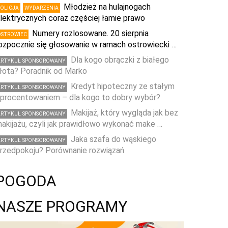
Młodzież na hulajnogach
POLICJA
WYDARZENIA
lektrycznych coraz częściej łamie prawo
Numery rozlosowane. 20 sierpnia
OSTROWIEC
ozpocznie się głosowanie w ramach ostrowiecki …
Dla kogo obrączki z białego
ARTYKUŁ SPONSOROWANY
łota? Poradnik od Marko
Kredyt hipoteczny ze stałym
ARTYKUŁ SPONSOROWANY
procentowaniem – dla kogo to dobry wybór?
Makijaż, który wygląda jak bez
ARTYKUŁ SPONSOROWANY
akijażu, czyli jak prawidłowo wykonać make …
Jaka szafa do wąskiego
ARTYKUŁ SPONSOROWANY
rzedpokoju? Porównanie rozwiązań
POGODA
NASZE PROGRAMY