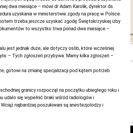
iej dwa miesiące – mówi dr Adam Karolik, dyrektor ds.
edura uzyskania w ministerstwie zgody na pracę w Polsce.
 potem trzeba jeszcze uzyskać zgodę Świętokrzyskiej izby
 dokumentów to wszystko trwa ponad dwa miesiące –
lu jest jednak duże, ale dotyczy osób, które wcześniej
zyła. – Tych zgłoszeń przybywa. Mamy kilka zgłoszeń –
r
rze, gotowi na zmianę specjalizacji pod kątem potrzeb
wschodniej granicy rozpoczął na początku ubiegłego roku i
u udało się wypełnić braki wśród radiologów i
e. Wciąż najbardziej poszukiwani są anestezjolodzy i
r