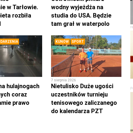
ie w Tarłowie.
wodny wyjeżdża na
ieta rozbiła
studia do USA. Będzie
d
tam grał w waterpolo
r
DARZENIA
KUNÓW
SPORT
7 sierpnia 2026
na hulajnogach
Nietulisko Duże ugości
P
nych coraz
uczestników turnieju
łamie prawo
tenisowego zaliczanego
do kalendarza PZT