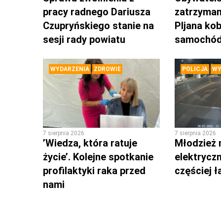
pracy radnego Dariusza
zatrzyman
Czupryńskiego stanie na
PIjana kob
sesji rady powiatu
samochó
WYDARZENIA
ZDROWIE
POLICJA
WY
7 sierpnia 2026
7 sierpnia 2026
’Wiedza, która ratuje
Młodzież 
życie’. Kolejne spotkanie
elektrycz
profilaktyki raka przed
częściej 
nami