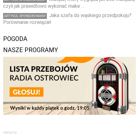
czyli jak prawidłowo wykonać make …
Jaka szafa do wąskiego przedpokoju?
ARTYKUŁ SPONSOROWANY
Porównanie rozwiązań
POGODA
NASZE PROGRAMY
reklama