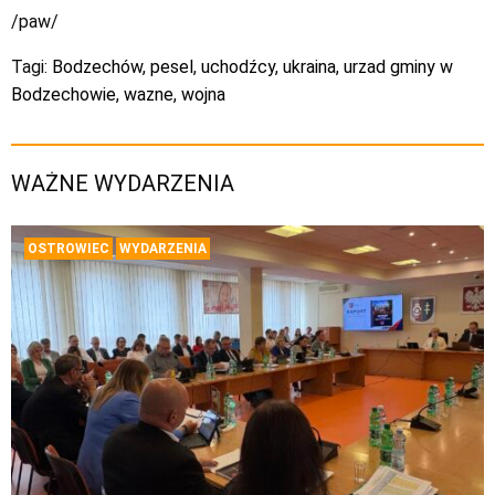
/paw/
Tagi:
Bodzechów
,
pesel
,
uchodźcy
,
ukraina
,
urzad gminy w
Bodzechowie
,
wazne
,
wojna
WAŻNE WYDARZENIA
OSTROWIEC
WYDARZENIA