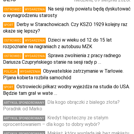
Na sesji rady powiatu będą dyskutować
OSTROWIEC
WYDARZENIA
o wynagrodzeniu starosty
Derby w Starachowicach. Czy KSZO 1929 kolejny raz
SPORT
okaże się lepszy?
Dzieci w wieku od 12 do 15 lat
OSTROWIEC
WYDARZENIA
rozpoznane na nagraniach z autobusu MZK
Sprawa zwolnienia z pracy radnego
OSTROWIEC
WYDARZENIA
Dariusza Czupryńskiego stanie na sesji rady p …
Obywatelskie zatrzymanie w Tarłowie.
POLICJA
WYDARZENIA
PIjana kobieta rozbiła samochód
Ostrowiecki piłkarz wodny wyjeżdża na studia do USA.
SPORT
Będzie tam grał w wate …
Dla kogo obrączki z białego złota?
ARTYKUŁ SPONSOROWANY
Poradnik od Marko
Kredyt hipoteczny ze stałym
ARTYKUŁ SPONSOROWANY
oprocentowaniem – dla kogo to dobry wybór?
Makijaż, który wygląda jak bez makijażu,
ARTYKUŁ SPONSOROWANY