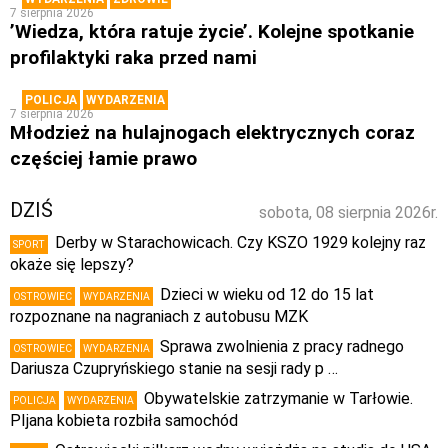
7 sierpnia 2026
’Wiedza, która ratuje życie’. Kolejne spotkanie
profilaktyki raka przed nami
POLICJA
WYDARZENIA
7 sierpnia 2026
Młodzież na hulajnogach elektrycznych coraz
częściej łamie prawo
DZIŚ
sobota, 08 sierpnia 2026r.
Derby w Starachowicach. Czy KSZO 1929 kolejny raz
SPORT
okaże się lepszy?
Dzieci w wieku od 12 do 15 lat
OSTROWIEC
WYDARZENIA
rozpoznane na nagraniach z autobusu MZK
Sprawa zwolnienia z pracy radnego
OSTROWIEC
WYDARZENIA
Dariusza Czupryńskiego stanie na sesji rady p …
Obywatelskie zatrzymanie w Tarłowie.
POLICJA
WYDARZENIA
PIjana kobieta rozbiła samochód