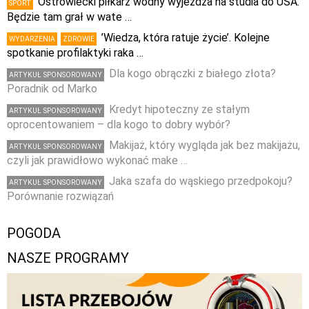
Ostrowiecki piłkarz wodny wyjeżdża na studia do USA.
SPORT
Będzie tam grał w wate …
’Wiedza, która ratuje życie’. Kolejne
WYDARZENIA
ZDROWIE
spotkanie profilaktyki raka …
Dla kogo obrączki z białego złota?
ARTYKUŁ SPONSOROWANY
Poradnik od Marko
Kredyt hipoteczny ze stałym
ARTYKUŁ SPONSOROWANY
oprocentowaniem – dla kogo to dobry wybór?
Makijaż, który wygląda jak bez makijażu,
ARTYKUŁ SPONSOROWANY
czyli jak prawidłowo wykonać make …
Jaka szafa do wąskiego przedpokoju?
ARTYKUŁ SPONSOROWANY
Porównanie rozwiązań
POGODA
NASZE PROGRAMY