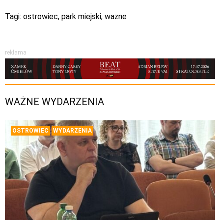
Tagi:
ostrowiec
,
park miejski
,
wazne
reklama
WAŻNE WYDARZENIA
OSTROWIEC
WYDARZENIA