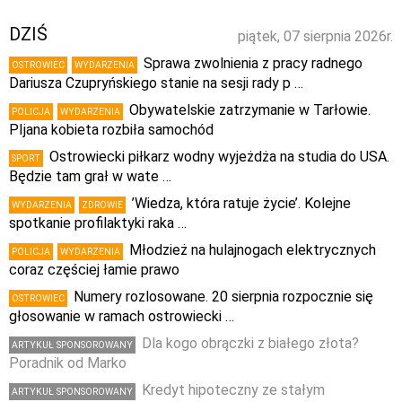
DZIŚ
piątek, 07 sierpnia 2026r.
Sprawa zwolnienia z pracy radnego
OSTROWIEC
WYDARZENIA
Dariusza Czupryńskiego stanie na sesji rady p …
Obywatelskie zatrzymanie w Tarłowie.
POLICJA
WYDARZENIA
PIjana kobieta rozbiła samochód
Ostrowiecki piłkarz wodny wyjeżdża na studia do USA.
SPORT
Będzie tam grał w wate …
’Wiedza, która ratuje życie’. Kolejne
WYDARZENIA
ZDROWIE
spotkanie profilaktyki raka …
Młodzież na hulajnogach elektrycznych
POLICJA
WYDARZENIA
coraz częściej łamie prawo
Numery rozlosowane. 20 sierpnia rozpocznie się
OSTROWIEC
głosowanie w ramach ostrowiecki …
Dla kogo obrączki z białego złota?
ARTYKUŁ SPONSOROWANY
Poradnik od Marko
Kredyt hipoteczny ze stałym
ARTYKUŁ SPONSOROWANY