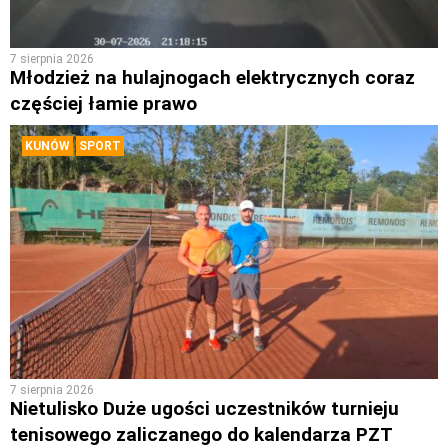
7 sierpnia 2026
Młodzież na hulajnogach elektrycznych coraz
częściej łamie prawo
KUNÓW
SPORT
7 sierpnia 2026
Nietulisko Duże ugości uczestników turnieju
tenisowego zaliczanego do kalendarza PZT