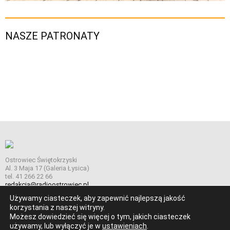
NASZE PATRONATY
Ostrowiec Świętokrzyski
Al. 3 Maja 17 (Galeria Łysica)
tel. 41 266 22 66
redakcja@radioostrowiec.pl
Używamy ciasteczek, aby zapewnić najlepszą jakość
korzystania z naszej witryny.
Możesz dowiedzieć się więcej o tym, jakich ciasteczek
© Wszelkie prawa zastrzeżone. Radio Ostrowiec 2026 Radio
używamy, lub wyłączyć je w
ustawieniach
.