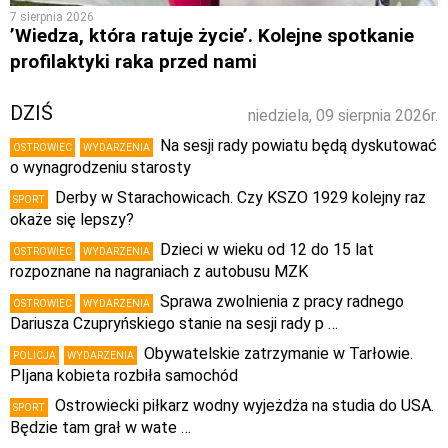
7 sierpnia 2026
’Wiedza, która ratuje życie’. Kolejne spotkanie
profilaktyki raka przed nami
DZIŚ
niedziela, 09 sierpnia 2026r.
Na sesji rady powiatu będą dyskutować
OSTROWIEC
WYDARZENIA
o wynagrodzeniu starosty
Derby w Starachowicach. Czy KSZO 1929 kolejny raz
SPORT
okaże się lepszy?
Dzieci w wieku od 12 do 15 lat
OSTROWIEC
WYDARZENIA
rozpoznane na nagraniach z autobusu MZK
Sprawa zwolnienia z pracy radnego
OSTROWIEC
WYDARZENIA
Dariusza Czupryńskiego stanie na sesji rady p …
Obywatelskie zatrzymanie w Tarłowie.
POLICJA
WYDARZENIA
PIjana kobieta rozbiła samochód
Ostrowiecki piłkarz wodny wyjeżdża na studia do USA.
SPORT
Będzie tam grał w wate …