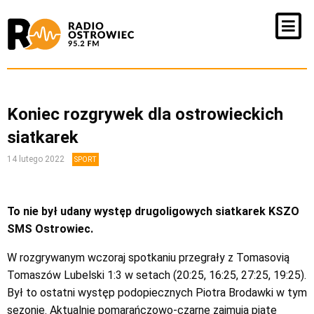
Koniec rozgrywek dla ostrowieckich
siatkarek
14 lutego 2022
SPORT
To nie był udany występ drugoligowych siatkarek KSZO
SMS Ostrowiec.
W rozgrywanym wczoraj spotkaniu przegrały z Tomasovią
Tomaszów Lubelski 1:3 w setach (20:25, 16:25, 27:25, 19:25).
Był to ostatni występ podopiecznych Piotra Brodawki w tym
sezonie. Aktualnie pomarańczowo-czarne zajmują piąte