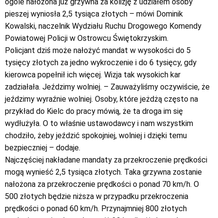
ogóle nałożona już grzywna za kolizję z udziałem osoby
pieszej wyniosła 2,5 tysiąca złotych – mówi Dominik
Kowalski, naczelnik Wydziału Ruchu Drogowego Komendy
Powiatowej Policji w Ostrowcu Świętokrzyskim.
Policjant dziś może nałożyć mandat w wysokości do 5
tysięcy złotych za jedno wykroczenie i do 6 tysięcy, gdy
kierowca popełnił ich więcej. Wizja tak wysokich kar
zadziałała. Jeździmy wolniej. – Zauważyliśmy oczywiście, że
jeździmy wyraźnie wolniej. Osoby, które jeżdżą często na
przykład do Kielc do pracy mówią, że ta droga im się
wydłużyła. O to właśnie ustawodawcy i nam wszystkim
chodziło, żeby jeździć spokojniej, wolniej i dzięki temu
bezpieczniej – dodaje.
Najczęściej nakładane mandaty za przekroczenie prędkości
mogą wynieść 2,5 tysiąca złotych. Taka grzywna zostanie
nałożona za przekroczenie prędkości o ponad 70 km/h. O
500 złotych będzie niższa w przypadku przekroczenia
prędkości o ponad 60 km/h. Przynajmniej 800 złotych