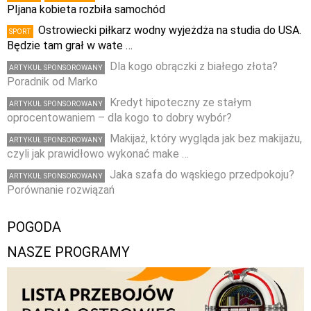
PIjana kobieta rozbiła samochód
Ostrowiecki piłkarz wodny wyjeżdża na studia do USA.
SPORT
Będzie tam grał w wate …
Dla kogo obrączki z białego złota?
ARTYKUŁ SPONSOROWANY
Poradnik od Marko
Kredyt hipoteczny ze stałym
ARTYKUŁ SPONSOROWANY
oprocentowaniem – dla kogo to dobry wybór?
Makijaż, który wygląda jak bez makijażu,
ARTYKUŁ SPONSOROWANY
czyli jak prawidłowo wykonać make …
Jaka szafa do wąskiego przedpokoju?
ARTYKUŁ SPONSOROWANY
Porównanie rozwiązań
POGODA
NASZE PROGRAMY