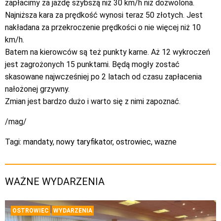
zapłacimy za jazdę szybszą niż 30 km/h niż dozwolona.
Najniższa kara za prędkość wynosi teraz 50 złotych. Jest
nakładana za przekroczenie prędkości o nie więcej niż 10
km/h.
Batem na kierowców są też punkty karne. Aż 12 wykroczeń
jest zagrożonych 15 punktami. Będą mogły zostać
skasowane najwcześniej po 2 latach od czasu zapłacenia
nałożonej grzywny.
Zmian jest bardzo dużo i warto się z nimi zapoznać.
/mag/
Tagi:
mandaty
,
nowy taryfikator
,
ostrowiec
,
wazne
WAŻNE WYDARZENIA
OSTROWIEC
WYDARZENIA