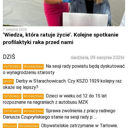
7 sierpnia 2026
’Wiedza, która ratuje życie’. Kolejne spotkanie
profilaktyki raka przed nami
DZIŚ
niedziela, 09 sierpnia 2026r.
Na sesji rady powiatu będą dyskutować
OSTROWIEC
WYDARZENIA
o wynagrodzeniu starosty
Derby w Starachowicach. Czy KSZO 1929 kolejny raz
SPORT
okaże się lepszy?
Dzieci w wieku od 12 do 15 lat
OSTROWIEC
WYDARZENIA
rozpoznane na nagraniach z autobusu MZK
Sprawa zwolnienia z pracy radnego
OSTROWIEC
WYDARZENIA
Dariusza Czupryńskiego stanie na sesji rady p …
Obywatelskie zatrzymanie w Tarłowie.
POLICJA
WYDARZENIA