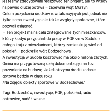
jesteśmy zdecydowani realizować ten projekt, ale to wtedy
na pewno dłużej potrwa – zapewnia wójt Murzyn.
Celem pozyskania środków rewitalizacyjnych jest jednak nie
tylko sama inwestycja ale także względy społeczne, które
pozwoli osiągnąć.
– Ten projekt ma na celu zintegrowanie tych mieszkańców,
którzy kiedyś przyjechali do pracy w PGR-ze w Sudole z
całego kraju z mieszkańcami, którzy zamieszkują wieś od
pokoleń – podkreśla wójt Bodzechowa. .
A inwestycja w Sudole kosztować ma około miliona złotych.
Gmina ma przygotowaną całą dokumentację, ma też
pozwolenia na budowę. Jeżeli otrzyma środki zadanie
gotowe będzie w ciągu roku.
/Na zdjęciu obiekty sportowe w Bodzechowie/
Tagi:
Bodzechów
,
inwestycje
,
PGR
,
polski ład
,
radio
ostrowiec
,
sudół
,
wazne