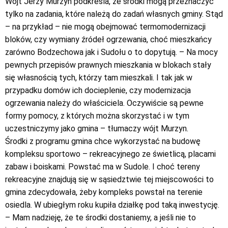
Wójt Jerzy Murzyn podkreśla, że środki mogą przeznaczyć
tylko na zadania, które należą do zadań własnych gminy. Stąd
– na przykład – nie mogą obejmować termomodernizacji
bloków, czy wymiany źródeł ogrzewania, choć mieszkańcy
zarówno Bodzechowa jak i Sudołu o to dopytują. – Na mocy
pewnych przepisów prawnych mieszkania w blokach stały
się własnością tych, którzy tam mieszkali. I tak jak w
przypadku domów ich docieplenie, czy modernizacja
ogrzewania należy do właściciela. Oczywiście są pewne
formy pomocy, z których można skorzystać i w tym
uczestniczymy jako gmina – tłumaczy wójt Murzyn.
Środki z programu gmina chce wykorzystać na budowę
kompleksu sportowo – rekreacyjnego ze świetlicą, placami
zabaw i boiskami. Powstać ma w Sudole. I choć tereny
rekreacyjne znajdują się w sąsiedztwie tej miejscowości to
gmina zdecydowała, żeby kompleks powstał na terenie
osiedla. W ubiegłym roku kupiła działkę pod taką inwestycję.
– Mam nadzieję, że te środki dostaniemy, a jeśli nie to