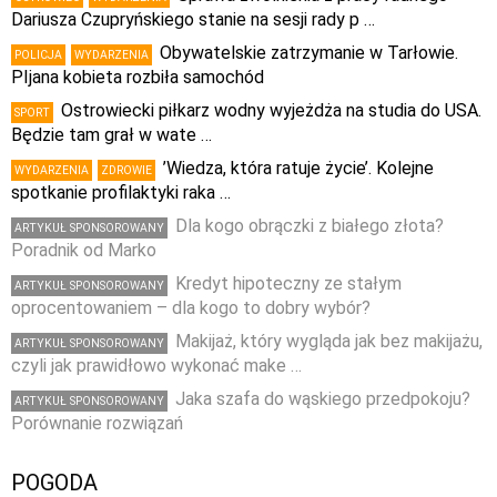
Dariusza Czupryńskiego stanie na sesji rady p …
Obywatelskie zatrzymanie w Tarłowie.
POLICJA
WYDARZENIA
PIjana kobieta rozbiła samochód
Ostrowiecki piłkarz wodny wyjeżdża na studia do USA.
SPORT
Będzie tam grał w wate …
’Wiedza, która ratuje życie’. Kolejne
WYDARZENIA
ZDROWIE
spotkanie profilaktyki raka …
Dla kogo obrączki z białego złota?
ARTYKUŁ SPONSOROWANY
Poradnik od Marko
Kredyt hipoteczny ze stałym
ARTYKUŁ SPONSOROWANY
oprocentowaniem – dla kogo to dobry wybór?
Makijaż, który wygląda jak bez makijażu,
ARTYKUŁ SPONSOROWANY
czyli jak prawidłowo wykonać make …
Jaka szafa do wąskiego przedpokoju?
ARTYKUŁ SPONSOROWANY
Porównanie rozwiązań
POGODA