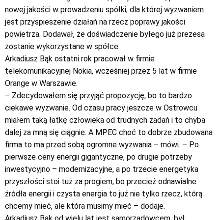
nowej jakości w prowadzeniu spółki, dla której wyzwaniem
jest przyspieszenie działań na rzecz poprawy jakości
powietrza. Dodawał, że doświadczenie byłego już prezesa
zostanie wykorzystane w spółce.
Arkadiusz Bąk ostatni rok pracował w firmie
telekomunikacyjnej Nokia, wcześniej przez 5 lat w firmie
Orange w Warszawie.
– Zdecydowałem się przyjąć propozycję, bo to bardzo
ciekawe wyzwanie. Od czasu pracy jeszcze w Ostrowcu
miałem taką łatkę człowieka od trudnych zadań i to chyba
dalej za mną się ciągnie. A MPEC choć to dobrze zbudowana
firma to ma przed sobą ogromne wyzwania – mówi. – Po
pierwsze ceny energii gigantyczne, po drugie potrzeby
inwestycyjno – modernizacyjne, a po trzecie energetyka
przyszłości stoi tuż za progiem, bo przecież odnawialne
źródła energii i czysta energia to już nie tylko rzecz, którą
chcemy mieć, ale która musimy mieć – dodaje.
Arkadiusz Bąk od wielu lat jest samorządowcem, był