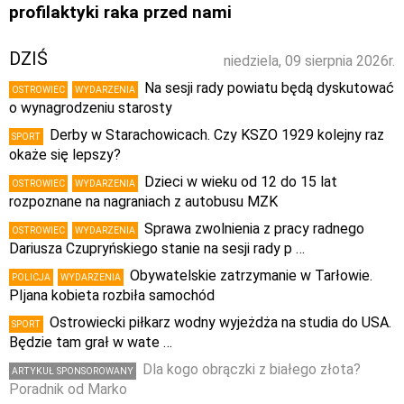
profilaktyki raka przed nami
DZIŚ
niedziela, 09 sierpnia 2026r.
Na sesji rady powiatu będą dyskutować
OSTROWIEC
WYDARZENIA
o wynagrodzeniu starosty
Derby w Starachowicach. Czy KSZO 1929 kolejny raz
SPORT
okaże się lepszy?
Dzieci w wieku od 12 do 15 lat
OSTROWIEC
WYDARZENIA
rozpoznane na nagraniach z autobusu MZK
Sprawa zwolnienia z pracy radnego
OSTROWIEC
WYDARZENIA
Dariusza Czupryńskiego stanie na sesji rady p …
Obywatelskie zatrzymanie w Tarłowie.
POLICJA
WYDARZENIA
PIjana kobieta rozbiła samochód
Ostrowiecki piłkarz wodny wyjeżdża na studia do USA.
SPORT
Będzie tam grał w wate …
Dla kogo obrączki z białego złota?
ARTYKUŁ SPONSOROWANY
Poradnik od Marko