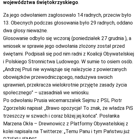
województwa świętokrzyskiego
.
Za jego odwołaniem zagłosowało 14 radnych, przeciw było
13. Obecnych podczas głosowania było 29 radnych, oddano
dwa głosy nieważne.
Głosowanie odbyło się wczoraj (poniedziałek 27 grudnia ), a
wniosek w sprawie jego odwołania złożony został przed
świętami. Podpisali się pod nim radni z Koalicji Obywatelskiej
i Polskiego Stronnictwa Ludowego. W sumie to osiem osób.
„Andrzej Pruś nie wywiązuje się należycie z powierzanych
obowiązków przewodniczącego, nadużywa swoich
uprawnień, przekracza wielokrotnie przyjęte zasady życia
społecznego” – uzasadniali we wniosku.
Po odwołaniu Prusia wicemarszałek Sejmu z PSL Piotr
Zgorzelski napisał: „Brawo opozycja! To znak, że władza PiS
trzeszczy w szwach i coraz bliżej jej końca”. Posłanka
Marzena Okła – Drewnowicz z Platformy Obywatelskiej z
kolei napisała na Twitterze: „Temu Panu i tym Państwu już