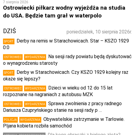
7 sierpnia 2026
Ostrowiecki piłkarz wodny wyjeżdża na studia
do USA. Będzie tam grał w waterpolo
DZIŚ
poniedziałek, 10 sierpnia 2026r.
Derby na remis w Starachowicach. Star – KSZO 1929
SPORT
0:0
Na sesji rady powiatu będą dyskutować
OSTROWIEC
WYDARZENIA
o wynagrodzeniu starosty
Derby w Starachowicach. Czy KSZO 1929 kolejny raz
SPORT
okaże się lepszy?
Dzieci w wieku od 12 do 15 lat
OSTROWIEC
WYDARZENIA
rozpoznane na nagraniach z autobusu MZK
Sprawa zwolnienia z pracy radnego
OSTROWIEC
WYDARZENIA
Dariusza Czupryńskiego stanie na sesji rady p …
Obywatelskie zatrzymanie w Tarłowie.
POLICJA
WYDARZENIA
PIjana kobieta rozbiła samochód
Dla kogo obrączki z białego złota?