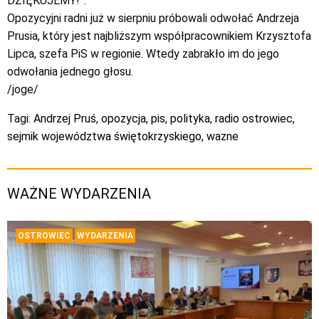
DZIĘKUJEMY!”.
Opozycyjni radni już w sierpniu próbowali odwołać Andrzeja
Prusia, który jest najbliższym współpracownikiem Krzysztofa
Lipca, szefa PiS w regionie. Wtedy zabrakło im do jego
odwołania jednego głosu.
/joge/
Tagi:
Andrzej Pruś
,
opozycja
,
pis
,
polityka
,
radio ostrowiec
,
sejmik województwa świętokrzyskiego
,
wazne
WAŻNE WYDARZENIA
OSTROWIEC
WYDARZENIA