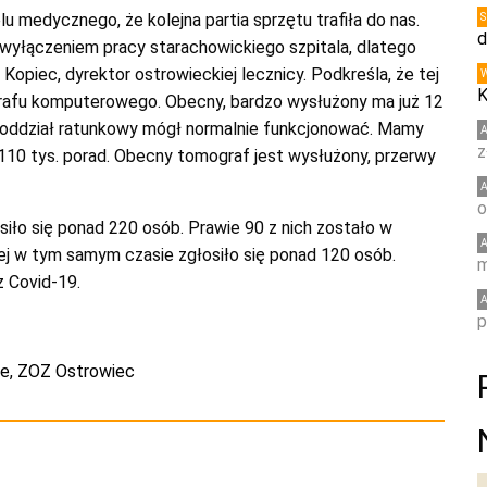
lu medycznego, że kolejna partia sprzętu trafiła do nas.
d
yłączeniem pracy starachowickiego szpitala, dlatego
opiec, dyrektor ostrowieckiej lecznicy. Podkreśla, że tej
K
ografu komputerowego. Obecny, bardzo wysłużony ma już 12
y oddział ratunkowy mógł normalnie funkcjonować. Mamy
z
110 tys. porad. Obecny tomograf jest wysłużony, przerwy
o
iło się ponad 220 osób. Prawie 90 z nich zostało w
iej w tym samym czasie zgłosiło się ponad 120 osób.
m
z Covid-19.
p
e
,
ZOZ Ostrowiec