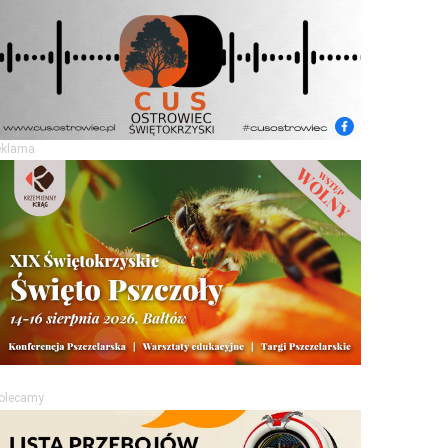
eklama
olecamy