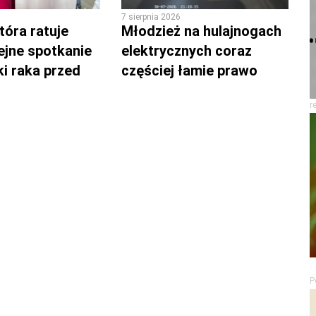
7 sierpnia 2026
tóra ratuje
Młodzież na hulajnogach
lejne spotkanie
elektrycznych coraz
ki raka przed
częściej łamie prawo
r
P