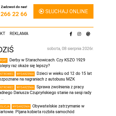
Zadzwoń do nas!
SŁUCHAJ ONLINE
1 266 22 66
AKT
REKLAMA
DZIŚ
sobota, 08 sierpnia 2026r.
Derby w Starachowicach. Czy KSZO 1929
SPORT
olejny raz okaże się lepszy?
Dzieci w wieku od 12 do 15 lat
OSTROWIEC
WYDARZENIA
ozpoznane na nagraniach z autobusu MZK
Sprawa zwolnienia z pracy
OSTROWIEC
WYDARZENIA
adnego Dariusza Czupryńskiego stanie na sesji rady
 …
Obywatelskie zatrzymanie w
POLICJA
WYDARZENIA
arłowie. PIjana kobieta rozbiła samochód