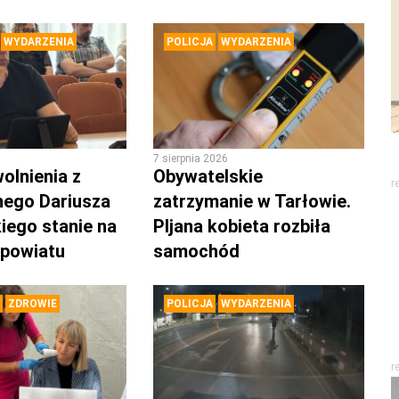
WYDARZENIA
POLICJA
WYDARZENIA
7 sierpnia 2026
olnienia z
Obywatelskie
r
nego Dariusza
zatrzymanie w Tarłowie.
iego stanie na
PIjana kobieta rozbiła
 powiatu
samochód
ZDROWIE
POLICJA
WYDARZENIA
r