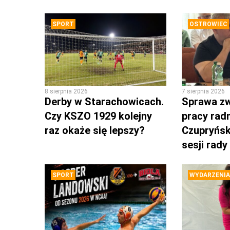
SPORT
OSTROWIEC
8 sierpnia 2026
7 sierpnia 2026
Derby w Starachowicach.
Sprawa zw
Czy KSZO 1929 kolejny
pracy rad
raz okaże się lepszy?
Czupryńsk
sesji rady
SPORT
WYDARZENIA