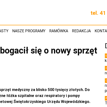
tel. 4
ASTY
NASZE PROGRAMY
RAMÓWKA
REDAKCJA
KONT
bogacił się o nowy sprzęt
k
r
r
przęt medyczny za blisko 500 tysięcy złotych. Do
p
zne łóżka szpitalne oraz respiratory i pompy
udżetowej Świętokrzyskiego Urzędu Wojewódzkiego.
T