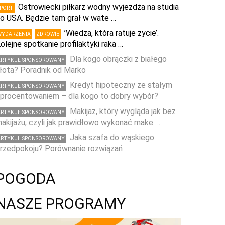
Ostrowiecki piłkarz wodny wyjeżdża na studia
SPORT
o USA. Będzie tam grał w wate …
’Wiedza, która ratuje życie’.
WYDARZENIA
ZDROWIE
olejne spotkanie profilaktyki raka …
Dla kogo obrączki z białego
ARTYKUŁ SPONSOROWANY
łota? Poradnik od Marko
Kredyt hipoteczny ze stałym
ARTYKUŁ SPONSOROWANY
procentowaniem – dla kogo to dobry wybór?
Makijaż, który wygląda jak bez
ARTYKUŁ SPONSOROWANY
akijażu, czyli jak prawidłowo wykonać make …
Jaka szafa do wąskiego
ARTYKUŁ SPONSOROWANY
rzedpokoju? Porównanie rozwiązań
POGODA
NASZE PROGRAMY