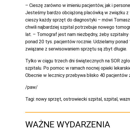
– Cieszę zarówno w imieniu pacjentów, jak i persone
Jesteśmy bardzo obciążoną placówką w związku z w
cieszy każdy sprzęt do diagnostyki – mówi Tomasz K
chwili najbardziej szpital potrzebuje nowego tom
lat. – Tomograf jest nam niezbędny, żeby szpitaln
ponad 20 tys. pacjentów rocznie. Udzielamy ponad 
związane z serwisowaniem sprzętu są zbyt długie.
Tylko w ciągu trzech dni świątecznych na SOR zgłos
szpitalu. Po pomoc w ramach nocnej opieki lekarsk
Obecnie w lecznicy przebywa blisko 40 pacjentów 
/paw/
Tagi:
nowy sprzęt
,
ostrowiecki szpital
,
szpital
,
wazn
WAŻNE WYDARZENIA