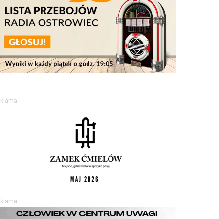
eklama
eklama