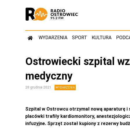
WYDARZENIA
SPORT
KULTURA
PODC
Ostrowiecki szpital wz
medyczny
28 grudnia 2021
WYDARZENIA
Szpital w Ostrowcu otrzymał nową aparaturę i s
placówki trafiły kardiomonitory, anestezjologic
infuzyjne. Sprzęt został kupiony z rezerwy b