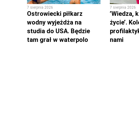
7 sierpnia 2026
7 sierpnia 2026
Ostrowiecki piłkarz
’Wiedza, k
wodny wyjeżdża na
życie’. Ko
studia do USA. Będzie
profilakty
tam grał w waterpolo
nami